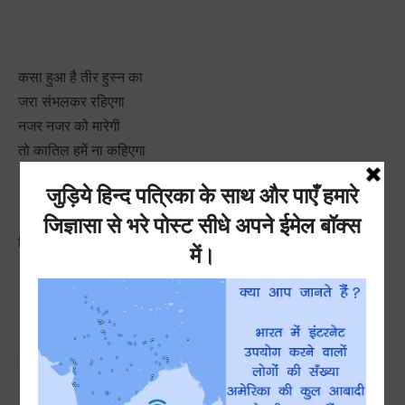
कसा हुआ है तीर हुस्न का
जरा संभलकर रहिएगा
नजर नजर को मारेगी
तो कातिल हमें ना कहिएगा
रिमझिम बारिश में तुझसे मुलाकात का
?
?
जवाँ दिलों में धड़कते हुए जज़्बात का
?
?
भीगी जुल्फें और होठों पे सरकती बूँदें
?
?
कुछ ऐसा मंज़र हो तो मज़ा है बरसात का.
Pages:
1
2
3
4
5
6
7
8
9
10