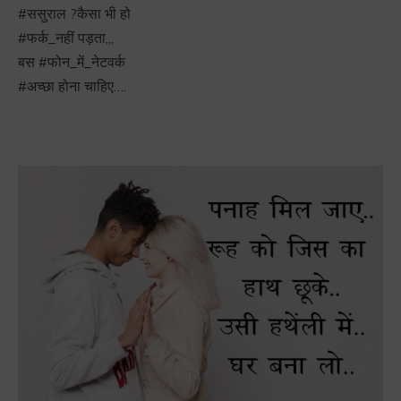
#ससुराल ?कैसा भी हो
#फर्क_नहीं पड़ता,,,
बस #फोन_में_नेटवर्क
#अच्छा होना चाहिए….