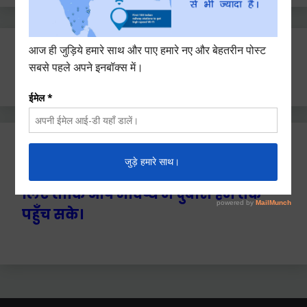
Search
for:
Ctrl+D दबाएँ हमे बुकमार्क / सेव करने के
लिए ताकि आप भविष्य में दुबारा हम तक
पहुँच सके।