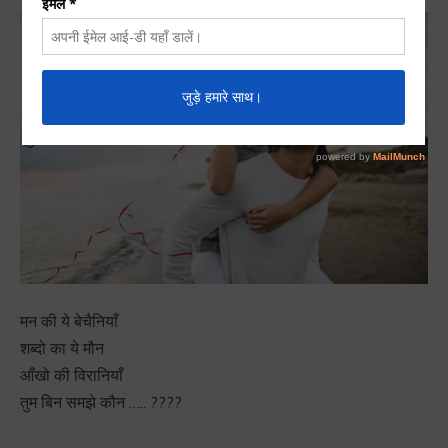
मन की ये बेचैनियाँ
शब्दो का ये मौन
आँखो की विरानियाँ
तुम बिन समझे कौन ….. ????