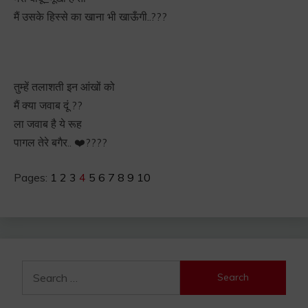
मैं उसके हिस्से का खाना भी खाऊँगी..???
तुम्हें तलाशती इन आंखों को
मैं क्या जवाब दूं ??
ला जवाब है ये रूह
पागल तेरे बगैर.. ❤️????
Pages:
1
2
3
4
5
6
7
8
9
10
Search
for: