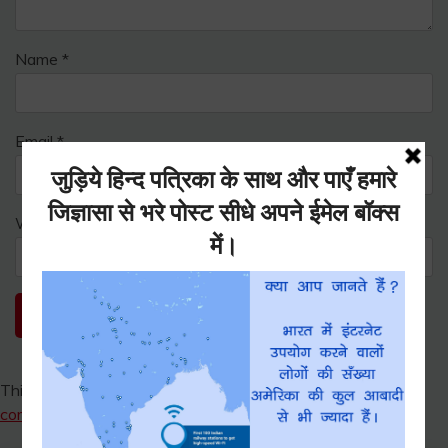
Name
*
Email
*
Website
This site uses Akismet to reduce spam.
Learn how your
comment data is processed.