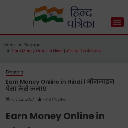
Skip
to
content
Hind Patrika is India's leading Hindi Blog for Hindi
HIND PATRIKA
Status, Hindi Quotes, Hindi Inspirational Stories, Hindi
How to Guide and much more.
Home
Blogging
Earn Money Online in Hindi | ऑनलाइन पैसा कैसे कमाए
Blogging
Earn Money Online in Hindi | ऑनलाइन
पैसा कैसे कमाए
July 12, 2017
Hind Patrika
Earn Money Online in