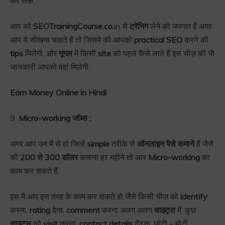
कर सके.
आप को
SEOTrainingCourse.co.
in से
ट्रेनिग
लेने की जरुरत हैं अगर
आप ये सीखना चाहते हैं तो जिसमे की आपको
practical SEO
करने की
tips
मिलेंगी, और
गूगल
में किसी
site
को पहले कैसे लाते हैं इस चीज़ की भी
जानकारी आपको वहां मिलेगी.
Earn Money Online in Hindi
9.
Micro-working जॉब्स :
अगर आप उन में से हो जिन्हें
simple
तरीके से
ऑनलाइन पैसे कमाने
हैं जैसे
की
200 से 300 डॉलर
कमाना हर महीने तो आप
Micro-working
का
काम कर सकते हैं.
इस में आप इस तरह के काम कर सकते हो जैसे किसी चीज़ को
identify
करना,
rating
देना,
comment
करना अलग अलग
साइट्स
में, कुछ
साइट्स
को
visit
करना,
contact details
ढूँढना, छोटी – मोटी