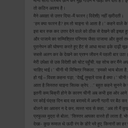
मानो सारा परिचय छीन कर मुझे गाउन में खड़ा कर देता है। 
तो कठिन अवश्य है।
मैने अवज्ञा से उत्तर दिया-मैं फारन ( विदेशी) नहीं ख़रीदती।
“हम क्या फारन है? हम तो चाइना से आता है।” कहने वाले के क
इस बार रुक कर उत्तर देने वाले को ठीक से देखने की इच्छा हु
और पाजामे का सम्मिश्रित परिणाम जैसा पाजामा और कुर्ता 
पुरानेपन की घोषणा करते हुए हैट से आधा माथा ढके दाढ़ी मूछ
सबसे अलग कर के देखने का प्रश्न जीवन में पहली बार उठा
मेरी उपेक्षा से उस विदेशी को चोट पहुँची, यह सोच कर मैंन
चाहिए भाई।” चीनी भी विचित्र निकला, “हमको भाय बोला है, 
हो गई – विवश कहना पड़ा, “देखूँ, तुम्हारे पास है क्या।” चीन
आता है सिस्तर! चाइना सिल्क क्रेप. . .” बहुत कहने सुनने क
इतनी कम बिक्री होने के कारण चीनी अब कभी इस ओर आने 
पर कोई पंद्रह दिन बाद वह बरामदे में अपनी गठरी पर बैठ कर
बोलने का अवसर न दे कर, व्यस्त भाव से कहा, ”अब तो मैं 
प्रफुल्ल मुद्रा से बोला, ”सिस्तर आपका वास्ते ही लाता है,
देखा- कुछ रूमाल थे ऊदी रंग के डोरे भरे हुए, किनारों का हर घु