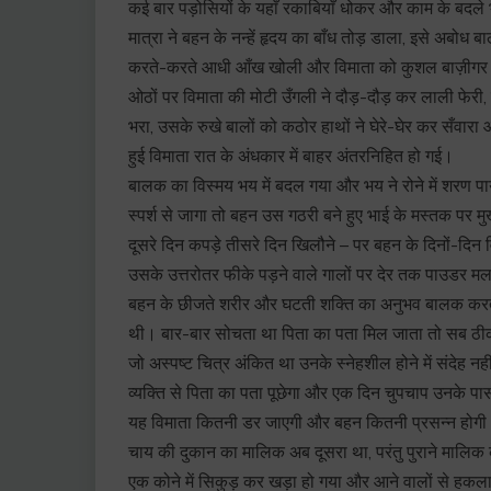
कई बार पड़ोसियों के यहाँ रकाबियाँ धोकर और काम के बदल
मात्रा ने बहन के नन्हें हृदय का बाँध तोड़ डाला, इसे अबोध
करते-करते आधी आँख खोली और विमाता को कुशल बाज़ीगर क
ओठों पर विमाता की मोटी उँगली ने दौड़-दौड़ कर लाली फेरी, 
भरा, उसके रुखे बालों को कठोर हाथों ने घेरे-घेर कर सँवारा औ
हुई विमाता रात के अंधकार में बाहर अंतरनिहित हो गई।
बालक का विस्मय भय में बदल गया और भय ने रोने में शरण प
स्पर्श से जागा तो बहन उस गठरी बने हुए भाई के मस्तक प
दूसरे दिन कपड़े तीसरे दिन खिलौने – पर बहन के दिनों-दिन व
उसके उत्तरोतर फीके पड़ने वाले गालों पर देर तक पाउडर म
बहन के छीजते शरीर और घटती शक्ति का अनुभव बालक करता
थी। बार-बार सोचता था पिता का पता मिल जाता तो सब ठीक ह
जो अस्पष्ट चित्र अंकित था उनके स्नेहशील होने में संदेह नह
व्यक्ति से पिता का पता पूछेगा और एक दिन चुपचाप उनके पा
यह विमाता कितनी डर जाएगी और बहन कितनी प्रसन्न होग
चाय की दुकान का मालिक अब दूसरा था, परंतु पुराने मालिक 
एक कोने में सिकुड़ कर खड़ा हो गया और आने वालों से हकला