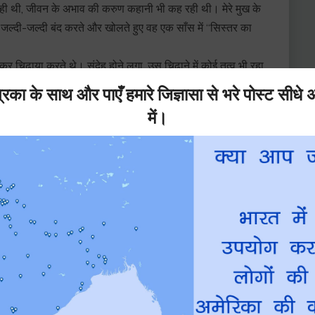
रही थी, जीवन के अभाव की करुण कहानी भी कह रही थी। मेरे मुख के
 जल्दी-जल्दी बंद करते और खोलते हुए वह एक साँस में “सिस्तर का
कर चिढ़ाया करते थे। संदेह होने लगा, उस चिढ़ाने में कोई तत्व भी रहा
ोड़ कर मुझसे बहन का संबंध क्यों जोड़ने आता! पर उस दिन से चीनी
 चीन का साधारण श्रेणी का व्यक्ति भी कला के संबंध में विशेष
में मिला।
 पर किस प्रकार के पक्षी अच्छे लगते हैं, सफ़ेद पर्दे के कोने में किस
ी जानकारी रखता था, जितनी किसी अच्छे कलाकार से मिलेगी। रंग से
ं पर पट्टी बाँध देने पर भी केवल स्पर्श से रंग पहचान लेगा।
े लगता है कि वहाँ की मिट्टी का हर कण भी इन्हीं रंगों से रंगा हुआ न
हम चलेगा’ कहते-कहते चीनी की आँखों की नीली रेखा प्रसन्नता से
 पर कहने सुनने वाले की बीच की खाई बहुत गहरी थी। उसे चीनी और
द्धि के साथ मैं ‘आँख के अंधे नाम नयनसुख’ की कहावत चरितार्थ करती थी।
न क्रियाओं के सम्मिश्रण से जो विचित्र भाषा बनती थी, उसमें कथा का
़ कर दूसरों को अपना परिचय देने के लिए बह निकलती हैं, प्राय: करुण