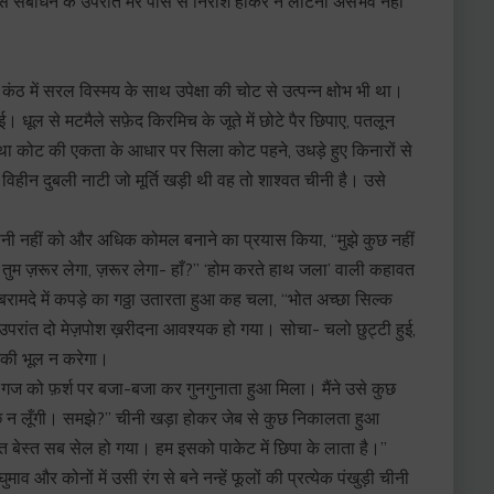
इस संबोधन के उपरांत मेरे पास से निराश होकर न लौटना असंभव नहीं
ंठ में सरल विस्मय के साथ उपेक्षा की चोट से उत्पन्न क्षोभ भी था।
ई। धूल से मटमैले सफ़ेद किरमिच के जूते में छोटे पैर छिपाए, पतलून
तथा कोट की एकता के आधार पर सिला कोट पहने, उधड़े हुए किनारों से
 विहीन दुबली नाटी जो मूर्ति खड़ी थी वह तो शाश्वत चीनी है। उसे
।
े अपनी नहीं को और अधिक कोमल बनाने का प्रयास किया, “मुझे कुछ नहीं
तुम ज़रूर लेगा, ज़रूर लेगा- हाँ?” ‘होम करते हाथ जला’ वाली कहावत
ी बरामदे में कपड़े का गठ्ठा उतारता हुआ कह चला, “भोत अच्छा सिल्क
े उपरांत दो मेज़पोश ख़रीदना आवश्यक हो गया। सोचा- चलो छुट्टी हुई,
की भूल न करेगा।
 गज को फ़र्श पर बजा-बजा कर गुनगुनाता हुआ मिला। मैंने उसे कुछ
कुछ न लूँगी। समझे?” चीनी खड़ा होकर जेब से कुछ निकालता हुआ
 भोत बेस्त सब सेल हो गया। हम इसको पाकेट में छिपा के लाता है।”
माव और कोनों में उसी रंग से बने नन्हें फूलों की प्रत्येक पंखुड़ी चीनी