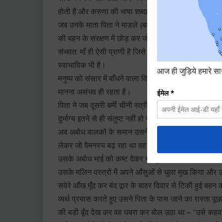
होती हैं और करुणा की भाषा शब्दहीन रह कर भी बोलने में स
जब उनके माता पिता ने माडले (बर्मा) आकर चाय की छोटी द
की बहन के संरक्षण में छोड़ कर जो परलोक सिधारी उस अनदेखी
संभवत: माँ ही ऐसी प्राणी है जिसे कभी न देख पाने पर भी मनु
स्वाभाविक भी है।
मनुष्य को संसार में बाँधने वाला विधाता माता ही है इसी स
मानना असंभव ही रहता है।
पिता ने जब दूसरी बर्मी चीनी स्त्री को गृहणी पद पर अभिष
दुर्भाग्य इतने से ही संतुष्ट नहीं हो सका क्यों कि उसके पाँचवें 
अब अबोध बालकों के समान उसने सहज ही अपनी परिस्थितियो
लेकर जो वैमनस्य बढ़ रहा था वह इस समझौते को उत्तरातर 
उसके अबोध भाई को कष्ट देकर भी चुकाया जाता था। अनेक ब
उसके मलिन वस्त्रों में अपने आँसुओं से धुला मुख किया औ
सवेरे आँख मूँद कर बंद द्वार के बाहर दिवार से टिकी हुई बहन 
व्यर्थ प्रयास करते हुए उसने पिता के पास जाने का रास्ता प
की बड़ी बूँद देख कर वह घबरा कर बोल उठा था – “उसे कहवा