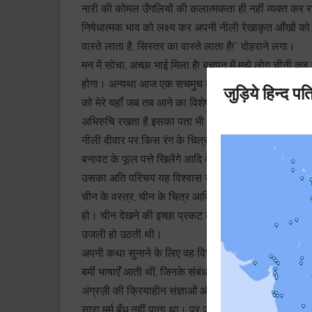
नारी की कोमल उँगलियों की कलात्मकता ही नहीं व्यक्त कर 
निषेधात्मक भाव को लक्ष्य कर अपनी नीली रेखाकृत आँखों को
वास्ते लाता है, सिस्तर का वास्ते लाता है!” दोहराने लगा।
मन में सोचा, अच्छा भाई मिला है! बचपन में मुझे लोग चीनी कह 
होगा। अन्यथा आज एक सचमुच का चीनी, सारे इलाहाबाद को छ
को मेरे यहाँ जब तब आने का विशेष अधिकार प्राप्त हो गया है।
अभिरुचि रखता है इसका पता भी उसी चीनी की परिष्कृत रुचि 
नीली दीवार पर किस रंग के चित्र सुंदर जान पड़ते हैं, हरे कुशन
बनावट के फूल पत्ते खिलेंगे आदि के विषय में चीनी उतनी ह
उसका अति परिचय यह विश्वास उत्पन्न कर देता था कि वह आँखो
चीन के वस्त्र, चीन के चित्र आदि की रंगमयता देखकर भ्रम होन
हो। चीन देखने की इच्छा प्रकट करते ही ‘सिस्तर का वास्ते 
उजली हो उठती थी।
अपनी कथा सुनाने के लिए वह विशेष उत्सुक रहा करता था।
बर्मी भाषाएँ आती थीं, जिनके संबंध में अपनी सारी विद्या बु
अंग्रज़ी की क्रियाहीन संज्ञाओं और हिंदुस्तानी की संज्ञाही
सारा मर्म बँध नहीं पाता था। पर जो कथाएँ हृदय का बाँध तोड