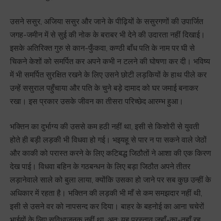
उसने ससुर, अजिया ससुर और जाने के पीढ़ियों के ससुरगणों की उपार्जित
जगह-जमीन में से सुई की नोक के बराबर भी देने की उदारता नहीं दिखाई।
इसके अतिरिक्त गुरु से कान-फुँकवा, कण्ठी बाँध पति के नाम पर घी से
चिकने केशों को समर्पित कर अपने कभी न टलने की घोषणा कर दी। भविष्य
में भी समर्पित सुरक्षित रखने के लिए उसने छोटी लड़कियों के हाथ पीले कर
उन्हें ससुराल पहुँचाया और पति के चुने बड़े दामाद को घर जमाई बनाकर
रखा। इस प्रकार उसके जीवन का तीसरा परिच्छेद आरम्भ हुआ।
भक्तिन का दुर्भाग्य की उससे कम हठी नहीं था, इसी से किशोरी से युवती
होते ही बड़ी लड़की भी विधवा हो गई। भइयहू से पार न पा सकने वाले जेठों
और काकी को परास्त करने के लिए कटिबद्ध जिठौतों ने आशा की एक किरण
देख पाई। विधवा बहिन के गठबन्धन के लिए बड़ा जिठौत अपने तीतर
लड़ानेवाले साले को बुला लाया, क्योंकि उसका हो जाने पर सब कुछ उन्हीं के
अधिकार में रहता है। भक्तिन की लड़की भी माँ से कम समझदार नहीं थी,
इसी से उसने वर को नापसन्द कर दिया। बाहर के बहनोई का आना चचेरों
भाईयों के लिए सुविधाजनक नहीं था, अत: यह प्रस्ताव जहाँ-का-तहाँ रह