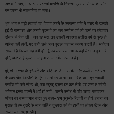
अच्छा भी रहा, साथ ही परिश्रमी दम्पत्ति के निरन्तर प्रयास से उसका सोना
बन जाना भी स्वाभाविक हो गया।
धूम-धाम से बड़ी लड़की का विवाह करने के उपरान्त, पति ने घरौंदे से खेलती
हुई दो कन्याओं और कच्ची गृहस्थी का भार उन्तीस वर्ष की पत्नी पर छोड़कर
संसार से विदा ली। जब वह मरा, तब उसकी अवस्था छत्तीस वर्ष से कुछ ही
अधिक रही होगी; पर पत्नी उसे आज बुढ़ऊ कहकर स्मरण करती है। भक्तिन
सोचती है कि जब वह बूढ़ी हो गई, तब क्या परमात्मा के यहाँ वे भी न बुढ़ा गये
होंगे, अत: उन्हें बुढऊ न कहना उनका घोर अपमान है।
हाँ, तो भक्तिन के हरे-भरे खेत, मोटी-ताजी गाय-भैंस और फलों से लदे पेड़
देखकर जेठ-जिठौतों के मुँह में पानी भर आना स्वाभाविक था। इन सबकी
प्राप्ति तो तभी संभव थीं, जब भइयहू दूसरा घर कर लेती; पर जन्म से खोटी
भक्तिन इनके चकमें में आई ही नहीं। उसने क्रोध से पाँव पटक-पटककर
आँगन को कम्पायमान करते हुए कहा- ‘हम कुकुरी-बिलारी न होयँ, हमारा मन
पुसाई तौ हम दूसरे के जाब नाहिं त तुम्हारा पचै के छाती पर होरहा भूँजब और
राज करब, समुझे रहौ।’