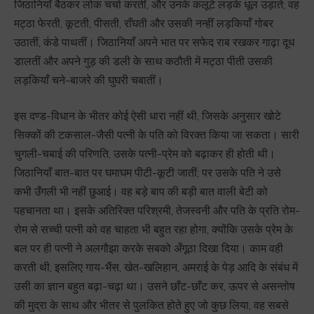
जिठानियाँ बैठकर लोक चर्चा करतीं, और उनके कलूटे लड़के धूल उड़ाते; वह
मट्ठा फेरती, कूटती, पीसती, राँघती और उसकी नन्हीं लड़कियाँ गोबर
उठातीं, कंडे पाथतीं। जिठानियाँ अपने भात पर सफेद राब रखकर गाढ़ा दूध
डालतीं और अपने गुड़ की डली के साथ कठौती में मट्ठा पीती उसकी
लड़कियाँ चने-बाजरे की घुघरी चबातीं।
इस दण्ड-विधान के भीतर कोई ऐसी धारा नहीं थी, जिसके अनुसार खोटे
सिक्कों की टकसाल-जैसी पत्नी के पति को विरक्त किया जा सकता। सारी
चुगली-चबाई की परिणति, उसके पत्नी-प्रेम को बढ़ाकर ही होती थी।
जिठानियाँ बात-बात पर घमाघम पीटी-कूटी जातीं; पर उसके पति ने उसे
कभी उँगली भी नहीं छुआई। वह बड़े बाप की बड़ी बात वाली बेटी को
पहचानता था। इसके अतिरिक्त परिश्रमी, तेजस्वनी और पति के प्रति रोम-
रोम से सच्ची पत्नी को वह चाहता भी बहुत रहा होगा, क्योंकि उसके प्रेम के
बल पर ही पत्नी ने अलगौझा करके सबको अँगूठा दिखा दिया। काम वही
करती थी, इसलिए गाय-भैंस, खेत-खलिहान, अमराई के पेड़ आदि के संबंध में
उसी का ज्ञान बहुत बढ़ा-चढ़ा था। उसने छाँट-छाँट कर, ऊपर से असन्तोष
की मुद्रा के साथ और भीतर से पुलकित होते हुए जो कुछ लिया, वह सबसे