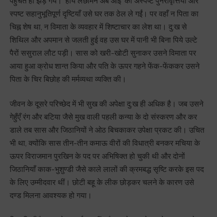
पहुँचते ही झड़ गये। ‘हाय लछमिन अब आई’ की अस्पष्ट पुनरावृत्तियाँ और
स्पष्ट सहानुभूतिपूर्ण दृष्टियाँ उसे घर तक ठेल ले गईं। पर वहाँ न पिता का
चिह्न शेष था, न विमाता के व्यवहार में शिष्टाचार का लेश था। दु:ख से
शिथिल और अपमान से जलती हुई वह उस घर में पानी भी बिना पिये उल्टे
पैरों ससुराल लौट पड़ी। सास को खरी-खोटी सुनाकर उसने विमाता पर
आया हुआ क्रोध शान्त किया और पति के ऊपर गहने फेंक-फेंककर उसने
पिता के चिर बिछोह की मर्मव्यथा व्यक्ति की।
जीवन के दूसरे परिच्छेद में भी सुख की अपेक्षा दु:ख ही अधिक है। जब उसने
गेहुँएँ रंग और बटिया जैसे मुख वाली पहली कन्या के दो संस्करण और कर
डाले तब सास और जिठानियों ने ओठ बिचकाकर उपेक्षा प्रकट की। उचित
भी था, क्योंकि सास तीन-तीन कमाऊ वीरों की विधात्री बनकर मचिया के
ऊपर विराजमान पुरखिन के पद पर अभिषिक्त हो चुकी थी और दोनों
जिठानियाँ काक-भुशुण्डी जैसे काले लालों की क्रमबद्ध सृष्टि करके इस पद
के लिए उम्मीदवार थीं। छोटी बहू के लीक छोड़कर चलने के कारण उसे
दण्ड मिलना आवश्यक हो गया।