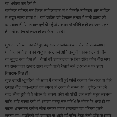
को धबीला कर देती है।
कवीन्द्र रवीन्द्र उन विरल साहित्यकारों में थे जिनके व्यक्तित्व और साहित्य
में अद्भुत साम्य रहता है। यहाँ व्यक्ति को देखकर लगता है मानो काव्य की
व्यापकता ही सिमट कर मूर्त्त हो गई और काव्य से परिचित होकर जान पड़ता
है मानो व्यक्ति ही तरल होकर फैल गया है।
मुख की सौम्यता को घेरे हुए वह रजत आलोक-मंडल जैसा केश-कलाप।
मानो समय ने ज्ञान को अनुभव के उजले झीने तन्तु में कातकर उससे जीवन
का मुकुट बना दिया हो। केशों की उज्जवलता के लिए दीप्ति दर्पण जैसे माथे
पर समानान्तर रहकर साथ चलने वाली रेखाएँ जैसे लक्ष्य-पथ पर हृदय
विश्राम-चिह्न हों।
कुछ उजली भृकुटियों की छाया में चमकती हुई आँखें देखकर हिम-रेखा से घिरे
अथाह नील जल-कुण्डों का स्मरण हो आना ही सम्भव था। दृष्टि-पथ की
बाह्य सीमा छूते ही वे जीवन के रहस्य-कोष सी आँखें, एक स्पर्श-मधुर सरलता
राशि-राशि बरसा देती थीं अवश्य, परन्तु उस परिधि के भीतर पैर धरते ही वह
सहज आमन्त्रण दुर्लभ्य सीमा बनकर हमारे अन्तरतम का परिचय पूछने
लगता था। पुतलियों की श्यामता से आती हुई रश्मि-रेखा जैसी दृष्टि से हमारे