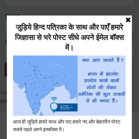
Email
*
Website
This site uses Akismet to reduce spam.
Learn how your
comment data is processed.
Search
for: