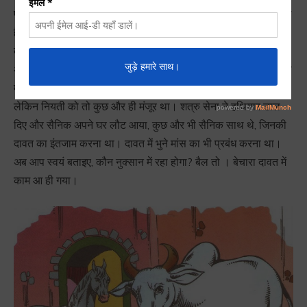
पालतू घोड़ा व एक बैल था। एक दिन जब उन्हें पता चला कि लड़ाई छिड़ गई
है और सैनिक को जाना होगा, तो घोड़ा चिंता में पड़ गया। उसे अपने प्राणों
की चिंता सताने लगी कि न जाने लड़ाई के मैदान में क्या होगा। उधर बैल
अपने मालिक के जाने की खबर सुनकर बेहद खुश था। उसे आराम करने का
मौका जो मिल जाना था।
लेकिन नियती को तो कुछ और ही मंजूर था। शत्रु सेना ने हथियार डाल
दिए और सैनिक अपने घर लौट आया, कुछ और भी सैनिक साथ थे, जिनकी
दावत का इंतजाम करना था। दावत में भुने मांस का भी प्रबंध करना था।
अब आप स्वयं बताइए, कौन नुक्सान में रहा होगा? बैल तो । बेचारा दावत में
काम आ ही गया।