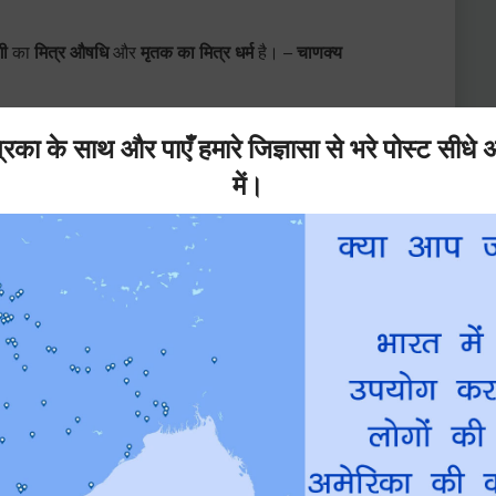
गी
का
मित्र औषधि
और
मृतक का मित्र धर्म
है। –
चाणक्य
स का संग्रह
़ाती है तथा
मुसीबत
कम करती है। –
एडीसन
रीपिडीज