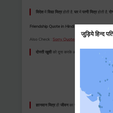
विदेश
में
विद्या मित्र
होती है,
घर
में
पत्नी मित्र
होती है,
रो
Friendship Quote in Hindi
Also Check :
Sorry Quotes in Hindi | माफ़ी के कोट्
दोस्ती खुशी
को दूना करके और
दु:ख
को बाँटकर
खुशी
बढ
ज्ञानवान मित्र
ही
जीवन
का सबसे
बड़ा वरदान
है। –
यू