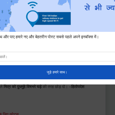
िचारो के कोट्स का संग्रह
ं
दृढ़
और
अचल
रहो । –
सुकरात
ले
मित्र को दुधमुंहे विषभरे घड़े
की तरह छोड़ दो। –
हितोपदेश
के लिए कोट्स