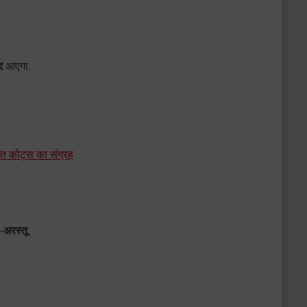
द
आएगा.
त कोट्स का संग्रह
–
अरस्तू