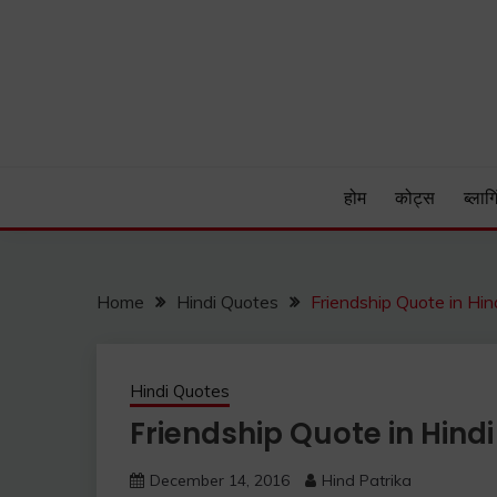
Skip
to
content
Hind Patrika is India's leading Hindi Blog for Hindi
HIND PATRIKA
होम
कोट्स
ब्लागि
Home
Hindi Quotes
Friendship Quote in Hindi 
Hindi Quotes
Friendship Quote in Hindi |
December 14, 2016
Hind Patrika