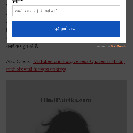
Worry Quotes in Hindi :
चिंता
एक
शूल
समान हैं जो
पल पल
आपके
अंदर चुभती रहती हैं. इस
चुभन
से अगर
निजात
पाना चाहते हैं तो
चिंता
करना छोड़ दीजिये. ये
कहावत
तो आपने सुनी ही होगी
चिंता
और
चिता
में
सिर्फ एक
बिंदु
का
अंतर
होता हैं यदि आप
बहुत अधिक चिंता
करते हैं किसी
भी विषय को लेकर तो वो भी
चिता
के ही
समान
हैं और पल पल आप
चिता
के
नज़दीक
पहुच रहे हैं.
Also Check :
Mistakes and Forgiveness Quotes in Hindi |
गलती और माफ़ी के कोट्स का संग्रह