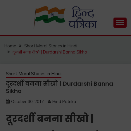
Skip
to
content
Hind Patrika is India's leading Hindi Blog for Hindi
HIND PATRIKA
Status, Hindi Quotes, Hindi Inspirational Stories, Hindi
How to Guide and much more.
Home
Short Moral Stories in Hindi
दूरदर्शी बनना सीखो | Durdarshi Banna Sikho
Short Moral Stories in Hindi
दूरदर्शी बनना सीखो | Durdarshi Banna
Sikho
October 30, 2017
Hind Patrika
दूरदर्शी बनना सीखो |