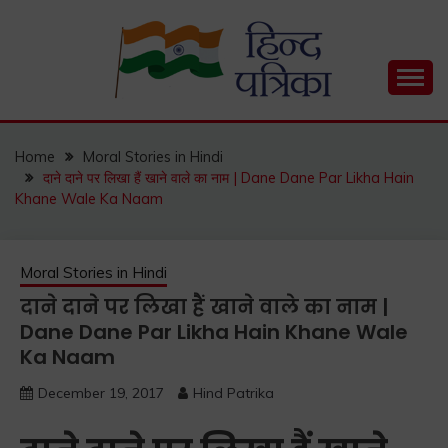
Skip
to
content
Hind Patrika is India's leading Hindi Blog for Hindi
HIND PATRIKA
Status, Hindi Quotes, Hindi Inspirational Stories, Hindi
How to Guide and much more.
Home
Moral Stories in Hindi
दाने दाने पर लिखा हैं खाने वाले का नाम | Dane Dane Par Likha Hain
Khane Wale Ka Naam
Moral Stories in Hindi
दाने दाने पर लिखा हैं खाने वाले का नाम |
Dane Dane Par Likha Hain Khane Wale
Ka Naam
December 19, 2017
Hind Patrika