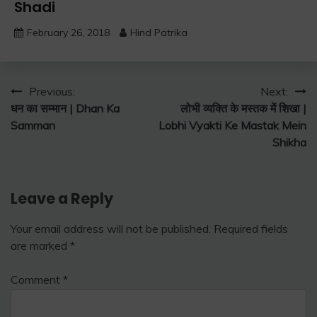
Shadi
February 26, 2018
Hind Patrika
Post
Previous:
Next:
धन का सम्मान | Dhan Ka
लोभी व्यक्ति के मस्तक में शिखा |
navigation
Samman
Lobhi Vyakti Ke Mastak Mein
Shikha
Leave a Reply
Your email address will not be published.
Required fields
are marked
*
Comment
*