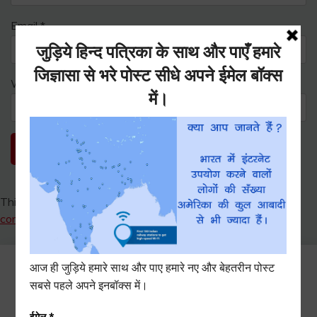
Email
*
Website
This site uses Akismet to reduce spam.
Learn how your
comment data is processed.
Search
for: