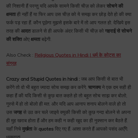
की निशानी हैं परन्तु यदि आपके सामने किसी चीज़ को लेकर
सोचने की
क्षमता
ही नहीं हैं या फिर आप उस चीज़ को ये समझ कर छोड़ देते हो की क्या
फर्क पड़ रहा हैं. कौन पूछेगा मुझसे इसके बारे में तो आप गलत हो. देखिये इस
तरह की
आदत
डालने से ही आपके अंदर किसी भी चीज़ को
गहराई से सोचने
की शक्ति
ओए
क्षमता
बढ़ेगी.
Also Check :
Religious Quotes in Hindi | धर्म के कोट्स का
संग्रह
Crazy and Stupid Quotes in hindi :
जब आप किसी से बात भी
करेंगे तो वो भी बहुत ज्यादा सोच समझ कर करेंगे.
चाणक्य
ने एक दम सही ही
कहा हैं की यदि किसी से कुछ बात कहते हो तो बहुत सोच साझ कर बोलो,
गुस्से में हो तो बोलो ही मत. और यदि आप आनाप शनाप बोलने वाले हो तो
उस
जगह
से उठ कर चले जाइये क्युकी किसी को कुछ गन्दा बोलने से अपना
ही मुह खराब होता हैं और हम कही न कही खुद का ही नुक्सान कर बैठते हैं.
यहाँ निचे
मुर्खता
के
quotes
दिए गए हैं. आशा करते हैं आपको पसंद आएँगे.
धन्यवाद!