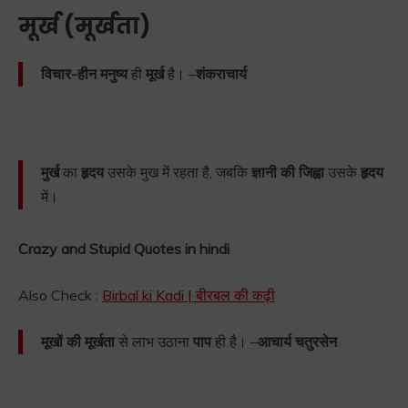
मूर्ख (मूर्खता)
विचार-हीन मनुष्य
ही
मूर्ख
है। –
शंकराचार्य
मुर्ख
का
हृदय
उसके मुख में रहता है, जबकि
ज्ञानी की जिह्वा
उसके
हृदय
में।
Crazy and Stupid Quotes in hindi
Also Check :
Birbal ki Kadi | बीरबल की कढ़ी
मूखों की मूर्खता
से लाभ उठाना
पाप
ही है। –
आचार्य चतुरसेन