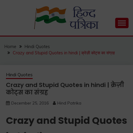
Skip
to
content
Hind Patrika is India's leading Hindi Blog for Hindi
HIND PATRIKA
Status, Hindi Quotes, Hindi Inspirational Stories, Hindi
How to Guide and much more.
Home
Hindi Quotes
Crazy and Stupid Quotes in hindi | क्रेज़ी कोट्स का संग्रह
Hindi Quotes
Crazy and Stupid Quotes in hindi | क्रेज़ी
कोट्स का संग्रह
December 25, 2016
Hind Patrika
Crazy and Stupid Quotes