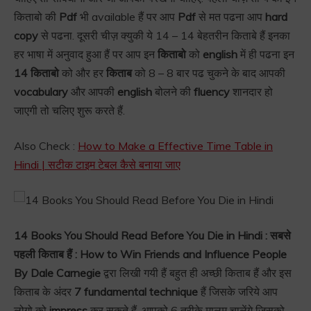
किताबो की
Pdf
भी available हैं पर आप
Pdf
से मत पढना आप
hard
copy
से पढना. दूसरी चीज़ क्युकी ये 14 – 14 बेहतरीन किताबे हैं इनका
हर भाषा में अनुवाद हुआ हैं पर आप इन
किताबो
को
english
में ही पढना इन
14 किताबो
को और हर
किताब
को 8 – 8 बार पढ चुकने के बाद आपकी
vocabulary
और आपकी
english
बोलने की
fluency
शानदार हो
जाएगी तो चलिए शुरू करते हैं.
Also Check :
How to Make a Effective Time Table in
Hindi | सटीक टाइम टेबल कैसे बनाया जाए
14 Books You Should Read Before You Die in Hindi :
सबसे
पहली किताब हैं : How to Win Friends and Influence People
By Dale Carnegie
द्वरा लिखी गयी हैं बहुत ही अच्छी किताब हैं और इस
किताब के अंदर
7 fundamental technique
हैं जिसके जरिये आप
लोगो को
impress
कर सकते हैं. आपको 6 तरीके मालूम चालेंगे जिसको