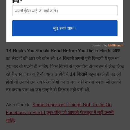
14 Books You Should
Read Before You Die in
Hindi
14 Books You Should Read Before You Die in Hindi :
आज
का लेख हैं की आप को कौन सी
14 किताबे
अपनी पूरी ज़िन्दगी में एक ना
एक बार तो पढनी ही चाहिए. जिस किसी से प्रभावित होकर हम ये लेख लिख
रहे हैं उनका कहना हैं की अगर उन्होंने ये
14 किताबे
बहुत पहले ही पढ़ ली
होती तो उनको उन सब परेशानियों का सामना नहीं करना पड़ता जो उनको
तब करना पड़ा था जब उन्होंने वो किताब नहीं पड़ी थी.
Also Check :
Some Important Things Not To Do On
Facebook In Hindi | कुछ चीज़े जो आपको फेसबुक में नहीं करनी
चाहिए