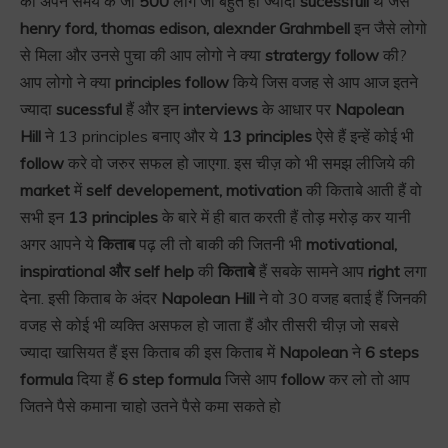
की अपने समय के जो
500
लोग जो बहुत ही ज्यादा
sucessfull
थे जैसे
henry ford, thomas edison, alexnder Grahmbell
इन जैसे लोगो
से मिला और उनसे पुचा की आप लोगो ने क्या
stratergy follow
की?
आप लोगो ने क्या
principles follow
किये जिस वजह से आप आज इतने
ज्यादा
sucessful
हैं और इन
interviews
के आधार पर
Napolean
Hill
ने 13 principles बनाए और ये
13 principles
ऐसे हैं इन्हें कोई भी
follow
करे वो जरुर सफल हो जाएगा. इस चीज़ को भी समझ लीजिये की
market
में
self developement, motivation
की किताबे आती हैं वो
सभी इन
13 principles
के बारे में ही बात करती हैं तोड़ मरोड़ कर यानी
अगर आपने ये
किताब
पढ़ ली तो बाकी की जितनी भी
motivational,
inspirational और self help
की
किताबे
हैं सबके सामने आप
right
लगा
देना. इसी किताब के अंदर
Napolean Hill
ने वो 30 वजह बताई हैं जिनकी
वजह से कोई भी व्यक्ति असफल हो जाता हैं और तीसरी चीज़ जो सबसे
ज्यादा खासियत हैं इस किताब की इस किताब में
Napolean
ने
6 steps
formula
दिया हैं
6 step formula
जिसे आप
follow
कर लो तो आप
जितने पैसे कमाना चाहो उतने पैसे कमा सकते हो