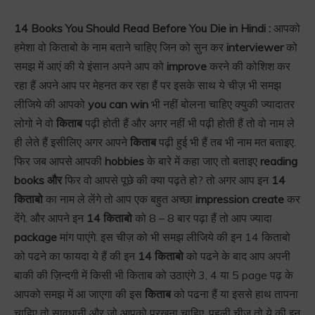
14 Books You Should Read Before You Die in Hindi :
आपको
हमेशा वो किताबो के नाम बताने चाहिए जिन को सुन कर
interviewer
को
समझ में आएं की ये इंसान अपने आप को
improve
करने की कोशिश कर
रहा हैं अपने आप पर मेहनत कर रहा हैं पर इसके साथ ये चीज़ भी समझ
लीजिये की आपको
you can win
भी नहीं बोलना चाहिए क्युकी ज्यादातर
लोगो ने वो
किताब
पढ़ी होती हैं और अगर नहीं भी पढ़ी होती हैं तो वो नाम ले
ही लेते हैं इसीलिए अगर आपने
किताब
पढ़ी हुई भी हैं तब भी नाम मत बताइए.
फिर जब आपसे आपकी
hobbies
के बारे में कहा जाए तो बताइए
reading
books और
फिर वो आपसे पूछे की क्या पढ़ते हो? तो अगर आप इन
14
किताबो
का नाम ले लेंगे तो आप एक बहुत अच्छा
impression create
कर
देंगे. और आपने इन
14 किताबो
को 8 – 8 बार पढ़ा हैं तो आप ज्यादा
package
मांग पाएंगे. इस चीज़ को भी समझ लीजिये की इन 14 किताबो
को पढने का फायदा ये हैं की इन
14 किताबो
को पढने के बाद आप अपनी
बाकी की ज़िन्दगी में किसी भी किताब को उठाएंगे 3, 4 या 5 page पढ़ के
आपको समझ में आ जाएगा की इस
किताब
को पढना हैं या इससे हाथ तापना
चाहिए तो सावधानी और जो आपको परखना चाहिए. पहली चीज़ तो ये की इन