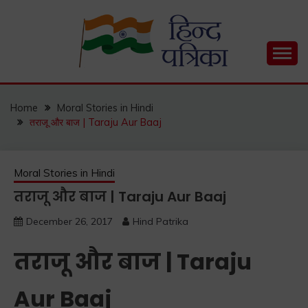
Skip
to
content
Hind Patrika is India's leading Hindi Blog for Hindi
HIND PATRIKA
Status, Hindi Quotes, Hindi Inspirational Stories, Hindi
How to Guide and much more.
Home
Moral Stories in Hindi
तराजू और बाज | Taraju Aur Baaj
Moral Stories in Hindi
तराजू और बाज | Taraju Aur Baaj
December 26, 2017
Hind Patrika
तराजू और बाज | Taraju
Aur Baaj