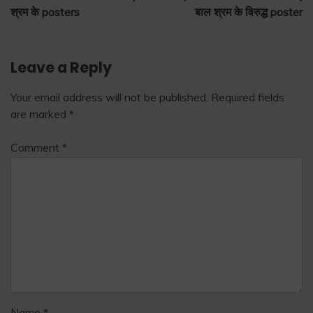
navigation
श्रम के posters
बाल श्रम के विरुद्ध poster
Leave a Reply
Your email address will not be published.
Required fields
are marked
*
Comment
*
Name
*