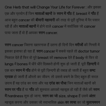
One Herb that will Change Your Life for Forever :
और इसका
एक और प्रयोग हैं जिन
माताओं बहनों
के
स्तन में गाँठ
हैं,
breast
में
गाँठ
हैं
आज बहुत
cancer
की
बीमारी महामारी
की तरह से पूरी दुनिया में पैर पसार
रही हैं और
माताओं बहनों
में होने वाले
cancer
में सर्वाधिक जो
cancer
पाया जाता हैं वो हैं आपका
स्तन cancer.
स्तन cancer
जितना खतरनाक हैं उतना ही दिनों दिन
मरीजों
की गिनती में
इसका इजाफा हो रहा हैं.
स्तन cancer
में सबसे पहले तो
doctor tumor
निकाल देते हैं फिर वो पुरे
breast
को
remove
देते हैं
body
से फिर वो
lungs
में
bones
में धीरे धीरे दिक्कते होनी शुरू हो जाती हैं. पूरी
ज़िन्दगी
में
एक बार
स्तन में गाँठ
होने से पूरी ज़िन्दगी ही तबाह हो जाती हैं बहुत
कष्ट
प्रदक
हो जाती हैं औरतो का जीवन. तो उससे बचने के लिए बहुत ही सरल
उपाय हैं यह एरंड का पत्ता और यह
एरंड का पौधा
जिन माताओं बहनों को
स्तन पर गाँठ
हैं या
गाँठ
की शुरुवात आपको महसूस हो रही हैं जैसे की
स्तन
में hardness
शुरू हो जाना,
स्तन का जो size, shape
हैं उसमे
अंतर
महसूस करना और उसका जो स्वाभाविक
skin का त्वचा
का जो
मुलायमपन