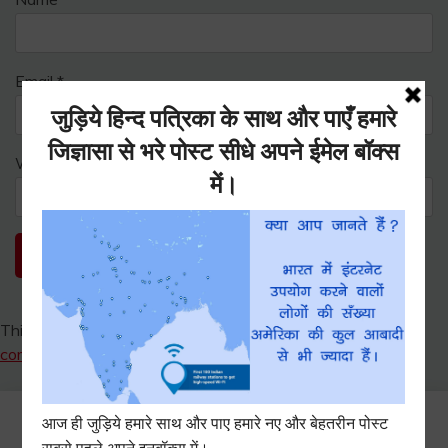
Email
*
Website
This site uses Akismet to reduce spam.
Learn how your
comment data is processed.
Search