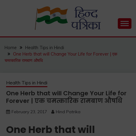
Skip
to
content
Hind Patrika is India's leading Hindi Blog for Hindi
HIND PATRIKA
Status, Hindi Quotes, Hindi Inspirational Stories, Hindi
How to Guide and much more.
Home
Health Tips in Hindi
One Herb that will Change Your Life for Forever | एक
चमत्कारिक रामबाण औषधि
Health Tips in Hindi
One Herb that will Change Your Life for
Forever | एक चमत्कारिक रामबाण औषधि
February 23, 2017
Hind Patrika
One Herb that will