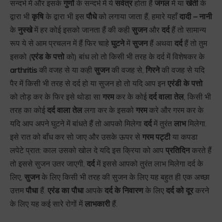
सन्दर्भ में और इसके
गुणों
के सन्दर्भ में ये
सर्वत्र
होता हैं
जंगल
में या
खेती
के
द्वारा भी
कृषि
के द्वारा भी इस
पौधे
को लगाया जाता हैं, हमारे यहाँ
दादी – नानी
के
नुस्खे
में हर कोई इसको जानता हैं की कही
सुजन
और
दर्द
हैं तो सामान्य
रूप ये से आम प्रचलन में हैं फिर चाहे
घुटने
में
सुजन
हैं अथवा
दर्द
हैं तो तुम
इसको (
एरंड के पत्तो
को) बांध लो तो किसी भी तरह के दर्द में विशेषकर के
arthritis
की वजह से या कही
सुजन
की वजह से,
गिरने
की वजह से यदि
पैर में किसी भी तरह से दर्द हो या सुजन हो तो यदि आप इन
एरंडी के पत्तो
को तोड़ कर के फिर इसे थोडा सा
गरम
कर के कोई
दर्द वाला तेल
, किसी भी
तरह का कोई
दर्द वाला तेल
लगा कर के इसको
गरम
करे और गरम कर के
यदि आप अपने घुटने में बांधते हैं तो आपको मिलेगा
दर्द
में तुरंत
लाभ
मिलेगा.
इसे रात को बाँध कर सो जाए और उसके ऊपर से
गरम पट्टी
या कपडा
लपेटे प्रात: काल उसको खोल दे यदि इस क्रिया को आप
प्रतिदिन
करते हैं
तो इससे सुजन उतर जाएगी,
दर्द
में इससे आपको तुरंत लाभ मिलेगा दर्द के
लिए,
सुजन
के लिए किसी भी तरह की सुजन के लिए यह बहुत ही एक अच्छा
उत्तम
पौधा
हैं.
एरंड का पौधा
आपके
दर्द के निवारण
के लिए
दर्द को दूर
करने
के लिए यह कई सारे रोगों में
लाभकारी
हैं.