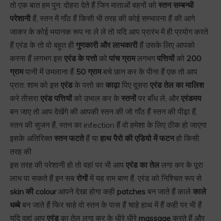
तो एक बात हम पुन: दोहरा देते हैं जिन माताओं बहनों को
स्तन सम्बन्धी
परेशानी
हैं, स्तन में गाँठ हैं किसी भी तरह की कोई सम्भावना हैं की आगे
जाकर के कोई भयानक रूप ना ले ले तो यदि आप प्रारंभ में ही प्रयोग करते
हैं एरंड के तो वो बहुत ही
गुणकारी और लाभकारी
हैं उसके लिए आपको
करना हैं लगभग इस
एरंड के पत्तो
को
पांच ग्राम
लगभग
पत्तियों
को
200
ग्राम
पानी में उभलाना हैं
50 ग्राम
बचे छान कर के पीना हैं एक तो आप
प्रात: शाम को इस
एरंड
के पत्तो का
काढ़ा
पिए दूसरा
एरंड तेल का मालिश
करे तीसरा
एरंड पत्तियों
को उभाल कर के
स्तनों
पर बाँध ले, और
एरंडमय
बन जाए तो आप देखेंगे की आपकी स्तन की जो गाँठ हैं स्तन की पीढ़ा हैं,
स्तन की सुजन हैं, स्तन का infection हैं वो हमेशा के लिए ठीक हो जाएगा
इसके अतिरिक्त
स्तन फटते
हैं या
हाथ पैरो की एडियो में फटन
हो किसी
तरह की
इस तरह की परेशानी हो तो वहां पर भी आप
एरंड का तेल
लगा कर के पूरा
लाभ पा सकते हैं इन सब
रोगों
में यह राम बाण हैं. एरंड को निश्चित रूप से
skin की colour
आपने देखा होगा कही
patches
बन जाते हैं काले
काले
धब्बे
बन जाते हैं फिर चाहे वो स्तन के पास हैं चाहे हाथ में हैं कही पर भी हैं
यदि वहां आप
एरंड
का तेल लगा कर के धीरे धीरे
massage
करते हैं और