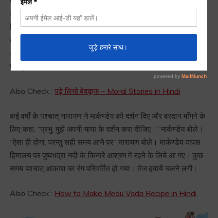
प्रण लिया हुआ था। वह सदा नर नारायण के नाम के जाप में लगे रहते थे।
अपने पिता से आज्ञा लेकर एक बार वह तपस्या के लिए जंगल की ओर चल
दिए। इन्द्रदेव यह देख भयभीत हो गए कि कहीं मार्कण्डेय अपनी भक्ति के
कारण उनसे अधिक शक्तिशाली न बन जाए और उनका स्थान न ले ले।
अत: उन्होंने कामदेव व अप्सराओं को उनकी तपस्या भंग करने के लिए भेजा,
परन्तु सब व्यर्थ रहा।
Also Check :
पढ़े लिखे बेवकूफ – Moral Stories in Hindi
कई वर्षों के पश्चात् नारायण ने मार्कण्डेय को दर्शन दिए और वरदान माँगने के
लिए कहा, “प्रभु, मुझे अपनी माया के दर्शन करा दीजिए।” मार्कण्डेय बोले।
“ऐसा ही होगा, परन्तु सही समय आने पर” नारायण बोले। मार्कण्डेय वापस
हिमालय पर पुष्पभद्रा नदी के किनारे आश्रम में रहने के लिये आ गए। कुछ
समय पश्चात् आकाश का रंग परिवर्तित हो गया। तेज हवायें चलने लगी।
Also Check :
How to Make Medu Vada Recipe in Hindi