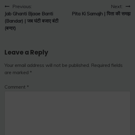
Post
Previous:
Next:
Jab Ghanti Bjaae Banti
Pita Ki Samajh | पिता की समझ
navigation
(Bandar) | जब घंटी बजाए बंटी
(बन्दर)
Leave a Reply
Your email address will not be published.
Required fields
are marked
*
Comment
*