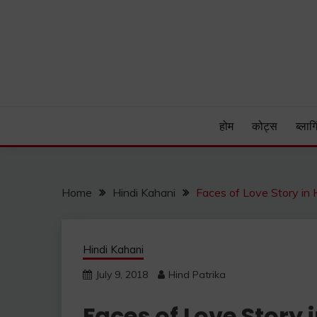
Skip
to
content
Hind Patrika is India's leading Hindi Blog for Hindi
HIND PATRIKA
होम
कोट्स
ब्लागि
Home
Hindi Kahani
Faces of Love Story in Hind
Hindi Kahani
July 9, 2018
Hind Patrika
Faces of Love Story in