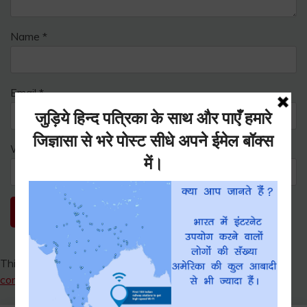
Name
*
Email
*
Website
This site uses Akismet to reduce spam.
Learn how your
comment data is processed.