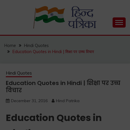
Skip
to
content
Hind Patrika is India's leading Hindi Blog for Hindi
HIND PATRIKA
Status, Hindi Quotes, Hindi Inspirational Stories, Hindi
How to Guide and much more.
Home
Hindi Quotes
Education Quotes in Hindi | शिक्षा पर उच्च विचार
Hindi Quotes
Education Quotes in Hindi | शिक्षा पर उच्च
विचार
December 31, 2016
Hind Patrika
Education Quotes in