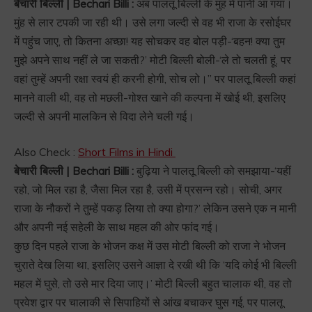
बेचारी बिल्ली | Bechari Billi :
अब पालतू बिल्ली के मुंह में पानी आ गया।
मुंह से लार टपकी जा रही थी। उसे लगा जल्दी से वह भी राजा के रसोईघर
में पहुंच जाए, तो कितना अच्छा! यह सोचकर वह बोल पड़ी-‘बहन! क्या तुम
मुझे अपने साथ नहीं ले जा सकती?’ मोटी बिल्ली बोली-‘ले तो चलती हूं, पर
वहां तुम्हें अपनी रक्षा स्वयं ही करनी होगी, सोच लो।” पर पालतू बिल्ली कहां
मानने वाली थी, वह तो मछली-गोश्त खाने की कल्पना में खोई थी, इसलिए
जल्दी से अपनी मालकिन से विदा लेने चली गई।
Also Check :
Short Films in Hindi
बेचारी बिल्ली | Bechari Billi :
बुढ़िया ने पालतू बिल्ली को समझाया-‘यहीं
रहो, जो मिल रहा है, जैसा मिल रहा है, उसी में प्रसन्न रहो। सोची, अगर
राजा के नौकरों ने तुम्हें पकड़ लिया तो क्या होगा?’ लेकिन उसने एक न मानी
और अपनी नई सहेली के साथ महल की ओर फांद गई।
कुछ दिन पहले राजा के भोजन कक्ष में उस मोटी बिल्ली को राजा ने भोजन
चुराते देख लिया था, इसलिए उसने आज्ञा दे रखी थी कि ‘यदि कोई भी बिल्ली
महल में घुसे, तो उसे मार दिया जाए।’ मोटी बिल्ली बहुत चालाक थी, वह तो
प्रवेश द्वार पर चालाकी से सिपाहियों से आंख बचाकर घुस गई, पर पालतू