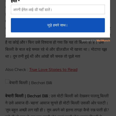
झोंपड़े में रहा करती थी। उसने एक बिल्ली पाल रखी थी, जो उसी की तरह
दुबली-पतली थी। बुढ़िया के पास खानेपीने के नाम पर रूखा-सूखा भोजन
ही होता था, जिसका बचा-खुचा उसकी पालतू बिल्ली खा लेती थी ।
एक दिन पालतू बिल्ली झोंपड़ी के कोने में बैठी अपने आपको चाट रही थी,
तभी उसने सामने एक अन्य बिल्ली को आते देखा। वह एक दीवार पर चलकर
आ रही थी। एक नजर में तो पालतू बिल्ली भी धोखा खा गई कि यह बिल्ली ही
है या कोई और ! फिर उसे विश्वास हो गया कि यह तो बिल्ली ही है। उस
बिल्ली के बाल बड़े चमक रहे थे और डीलडौल भी खासा था। मोटापा खूब
था। दुम तनी हुई थी और आंखों की चमक तो पूछो मत!
Also Check :
True Love Stories to Read
बेचारी बिल्ली | Bechari Billi :
उस मोटी बिल्ली को देखकर पालतू बिल्ली
ने उसे आवाज दी-‘बहन!’ आवाज सुनते ही मोटी बिल्ली उसकी ओर पलटी।
‘तुम बहुत अच्छी लग रही हो। तुम अपने को इतना तगड़ा कैसे रख पाती हो?