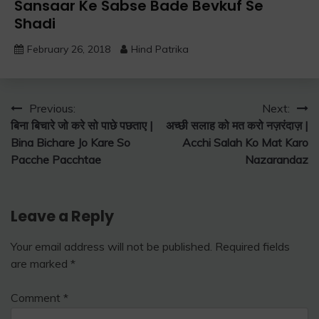
Sansaar Ke Sabse Bade Bevkuf Se
Shadi
February 26, 2018
Hind Patrika
Post
Previous:
Next:
बिना बिचारे जो करे सो पाछे पछताए |
अच्छी सलाह को मत करो नज़रंदाज़ |
navigation
Bina Bichare Jo Kare So
Acchi Salah Ko Mat Karo
Pacche Pacchtae
Nazarandaz
Leave a Reply
Your email address will not be published.
Required fields
are marked
*
Comment
*