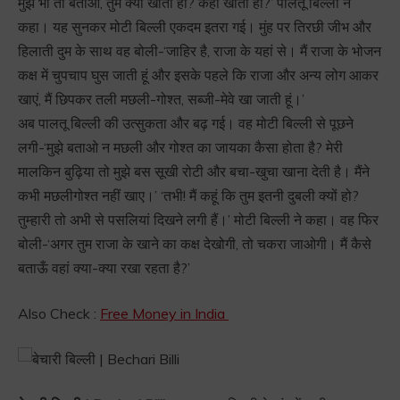
मुझे भी तो बताओ, तुम क्या खाती हो? कहां खाती हो?’ पालतू बिल्ली ने
कहा। यह सुनकर मोटी बिल्ली एकदम इतरा गई। मुंह पर तिरछी जीभ और
हिलाती दुम के साथ वह बोली-‘जाहिर है, राजा के यहां से। मैं राजा के भोजन
कक्ष में चुपचाप घुस जाती हूं और इसके पहले कि राजा और अन्य लोग आकर
खाएं, मैं छिपकर तली मछली-गोश्त, सब्जी-मेवे खा जाती हूं।’
अब पालतू बिल्ली की उत्सुकता और बढ़ गई। वह मोटी बिल्ली से पूछने
लगी-‘मुझे बताओ न मछली और गोश्त का जायका कैसा होता है? मेरी
मालकिन बुढ़िया तो मुझे बस सूखी रोटी और बचा-खुचा खाना देती है। मैंने
कभी मछलीगोश्त नहीं खाए।’ ‘तभी! मैं कहूं कि तुम इतनी दुबली क्यों हो?
तुम्हारी तो अभी से पसलियां दिखने लगी हैं।’ मोटी बिल्ली ने कहा। वह फिर
बोली-‘अगर तुम राजा के खाने का कक्ष देखोगी, तो चकरा जाओगी। मैं कैसे
बताऊँ वहां क्या-क्या रखा रहता है?’
Also Check :
Free Money in India