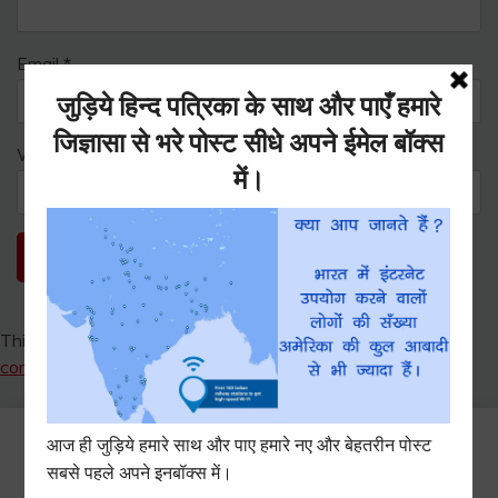
Email
*
Website
This site uses Akismet to reduce spam.
Learn how your
comment data is processed.
Search
for: