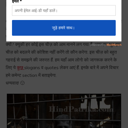
in Hindi
Quotes on Child Labour in Hindi :
बाल मजदूरी आज के युग में लोगो
को नज़र में पाप बन कर नहीं रह गया हैं. लोगो को कोई फर्क नहीं पड़ता जब
छोटे छोटे बच्चे उनके जूठे या फेके गए कचरे को उठाते हुवे नज़र आते हैं.
क्यों? क्युकी हर कोई इस चीज़ को आम मानने लग गया हैं. अगर हम खुद इस
चीज़ को बदलने की कोशिश नहीं करेंगे तो कौन करेगा. इस चीज़ को बहुत
गहराई से समझने की जरुरत हैं. हम यहाँ आम लोगो को जागरूक करने के
लिए ये
कुछ
slogans व quotes लेकर आएं हैं. इनके बारे में अपने विचार
हमे कमेन्ट section में बताइयेगा.
धन्यवाद! 🙂