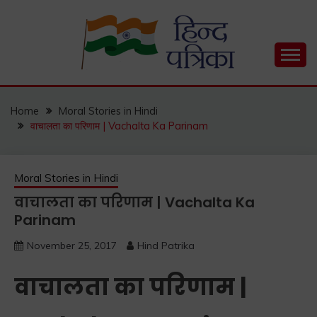
Skip
to
content
Hind Patrika is India's leading Hindi Blog for Hindi
HIND PATRIKA
Status, Hindi Quotes, Hindi Inspirational Stories, Hindi
How to Guide and much more.
Home
Moral Stories in Hindi
वाचालता का परिणाम | Vachalta Ka Parinam
Moral Stories in Hindi
वाचालता का परिणाम | Vachalta Ka
Parinam
November 25, 2017
Hind Patrika
वाचालता का परिणाम |