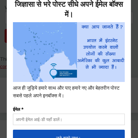
Website
This site uses Akismet to reduce spam.
Learn how your
comment data is processed.
Search
for: