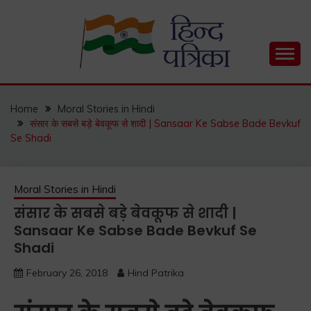
Skip
to
content
Hind Patrika is India's leading Hindi Blog for Hindi
HIND PATRIKA
Status, Hindi Quotes, Hindi Inspirational Stories, Hindi
How to Guide and much more.
Home
Moral Stories in Hindi
संसार के सबसे बड़े बेवकूफ से शादी | Sansaar Ke Sabse Bade Bevkuf
Se Shadi
Moral Stories in Hindi
संसार के सबसे बड़े बेवकूफ से शादी |
Sansaar Ke Sabse Bade Bevkuf Se
Shadi
February 26, 2018
Hind Patrika