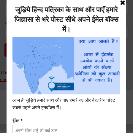
Website
This site uses Akismet to reduce spam.
Learn how your
comment data is processed.
Search
for: