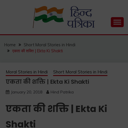
Skip
to
content
Hind Patrika is India's leading Hindi Blog for Hindi
HIND PATRIKA
Status, Hindi Quotes, Hindi Inspirational Stories, Hindi
How to Guide and much more.
Home
Short Moral Stories in Hindi
एकता की शक्ति | Ekta Ki Shakti
Moral Stories in Hindi
Short Moral Stories in Hindi
एकता की शक्ति | Ekta Ki Shakti
January 20, 2018
Hind Patrika
एकता की शक्ति | Ekta Ki
Shakti