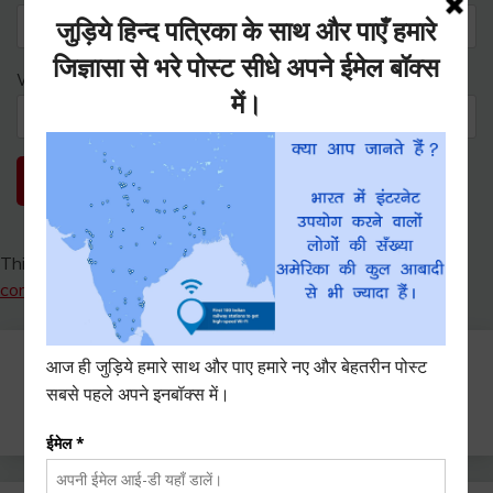
Website
This site uses Akismet to reduce spam.
Learn how your
comment data is processed.
Search
for: