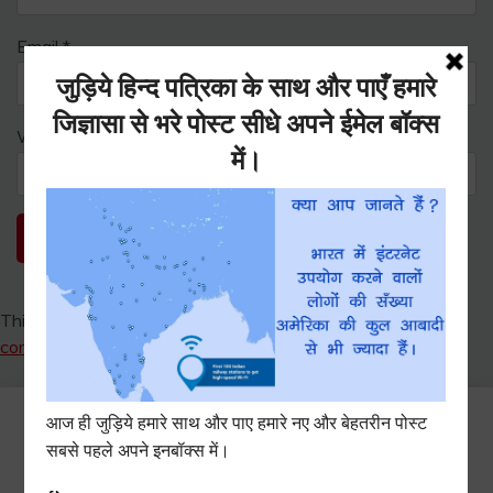
Email
*
Website
This site uses Akismet to reduce spam.
Learn how your
comment data is processed.
Search
for: