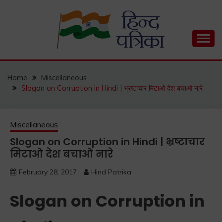
Skip
to
content
Hind Patrika is India's leading Hindi Blog for Hindi
HIND PATRIKA
Status, Hindi Quotes, Hindi Inspirational Stories, Hindi
How to Guide and much more.
Home
Miscellaneous
Slogan on Corruption in Hindi | भ्रष्टाचार मिटाओ देश बचाओ नारे
Miscellaneous
Slogan on Corruption in Hindi | भ्रष्टाचार
मिटाओ देश बचाओ नारे
February 28, 2017
Hind Patrika
Slogan on Corruption in