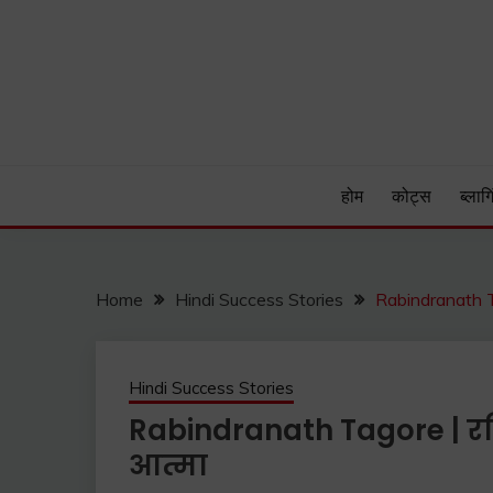
Skip
to
content
Hind Patrika is India's leading Hindi Blog for Hindi
HIND PATRIKA
होम
कोट्स
ब्लागि
Home
Hindi Success Stories
Rabindranath Tag
Hindi Success Stories
Rabindranath Tagore | रबि
आत्मा