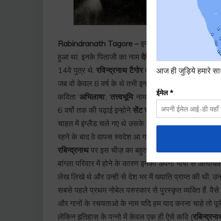
Rabindranath Tagore –
इनका जन्म
7 मई 1861
में 
हुआ था. इनके पिताजी का नाम
देवेंद्रनाथ टैगोर
और माताजी 
14वे पुत्र थे.
रविन्द्रनाथ टैगोर
बचपन से हीं बहुत प्रतिभाशाल
जब वो केवल 8 वर्ष के थे तभी इन्होने अपनी पहली कविता लिख
कविता ‘
अभिलाषा
‘, ‘
तत्त्वभूमि
‘ नामक पत्रिका में छपी थी. इन
6 वर्षो तक की पढ़ाई इन्होने
सेंट ज़ेवियर स्कूल
में की जो क
चाहत में इंग्लैंड चले गए थे उसके बाद लन्दन विश्वविद्यालय म
रहने के बाद वे वापस स्वदेश आ गए थे. पिता देवेन्द्रनाथ का एक
रबिन्द्रनाथ
पर इस चीज़ का बहुत अधिक प्रभाव पड़ा था और 
बांग्ला परिवार में होने के कारण इनको अपनी भाषा से अत्यधिक
लेख लिखे थे और उन्ही से देश भर में ख्याति प्राप्त की थी. 
सबसे पहले प्रथम नोबेल परुस्कार से पुरस्कृत व्यक्ति हैं. वैसे
और गानों के रचयताओ के नाम यदि हम याद करना चाहे तो पूरी
लेकिन इतिहास के पन्नो में केवल एक ही ऐसे कवि (
रबिन्द्रना