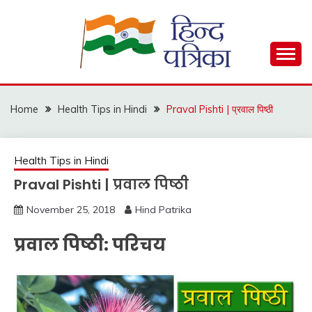
Skip
to
content
Hind Patrika is India's leading Hindi Blog for Hindi
HIND PATRIKA
Status, Hindi Quotes, Hindi Inspirational Stories, Hindi
How to Guide and much more.
Home
Health Tips in Hindi
Praval Pishti | प्रवाल पिष्ठी
Health Tips in Hindi
Praval Pishti | प्रवाल पिष्ठी
November 25, 2018
Hind Patrika
प्रवाल पिष्ठी: परिचय