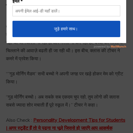
से रुला देगी ये कहानी)
One Less Child Story in Hindi | एक बेटा कम (दिल से रुला देगी ये
कहानी) :
क्लास छोटे छोटे नटखट बच्चो से भरी हुई थी। ऐसा कोई बच्चा
नहीं था जो चिल्ला ना रहा हो और मस्ती ना कर रहा हो, बच्चो की मस्ती में
चिल्लाने की आवाज़े बढती ही जा रही थी। इस बीच, क्लास की टीचर ने
कमरे में प्रवेश किया।
“”गुड मोर्निंग मैडम” सभी बच्चो ने अपनी जगह पर खड़े होकर मेम को ग्रीट
किया।
“गुड मोर्निंग बच्चो। अब सबके सब एकदम चुप रहो, तुम लोगो की क्लास
सबसे ज्यादा शोर मचाती हैं पूरे स्कूल में।” टीचर ने कहा।
Also Check :
Personality Development Tips for Students
| अगर स्टूडेंट हैं तो ये पढना ना भूले जिससे हो जाएंगे आप आकर्षक