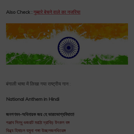
Also Check :
गुब्बारे बेचने वाले का नजरिया
बंगाली भाषा में लिखा गया राष्ट्रीय गान :
National Anthem in Hindi
জনগণমন-অধিনায়ক জয় হে ভারতভাগ্যবিধাতা
!
পঞ্জাব সিন্ধু গুজরাট মরাঠা দ্রাবিড় উৎকল বঙ্গ
বিন্ধ্য হিমাচল যমুনা গঙ্গা উচ্ছলজলধিতরঙ্গ