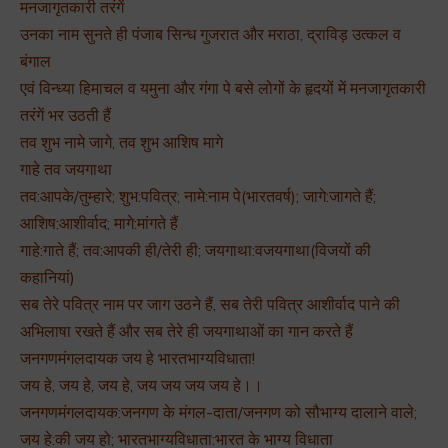
मनजागृतकारी तरंगें
उनका नाम सुनते ही पंजाब सिन्ध गुजरात और मराठा, द्राविड़ उत्कल व
बंगाल
एवं विन्ध्या हिमाचल व यमुना और गंगा पे बसे लोगों के हृदयों में मनजागृतकारी
तरंगें भर उठती हैं
तव शुभ नामे जागे, तव शुभ आशिष मागे
गाहे तव जयगाथा
तव:आपके/तुम्हारे; शुभ:पवित्र; नामे:नाम पे(भारतवर्ष); जागे:जागते हैं;
आशिष:आशीर्वाद; मागे:मांगते हैं
गाहे:गाते हैं; तव:आपकी ही/तेरी ही; जयगाथा:वजयगाथा(विजयों की
कहानियां)
सब तेरे पवित्र नाम पर जाग उठने हैं, सब तेरी पवित्र आशीर्वाद पाने की
अभिलाषा रखते हैं और सब तेरे ही जयगाथाओं का गान करते हैं
जनगणमंगलदायक जय हे भारतभाग्यविधाता!
जय हे, जय हे, जय हे, जय जय जय जय हे।।
जनगणमंगलदायक:जनगण के मंगल-दाता/जनगण को सौभाग्य दालाने वाले;
जय हे:की जय हो; भारतभाग्यविधाता:भारत के भाग्य विधाता