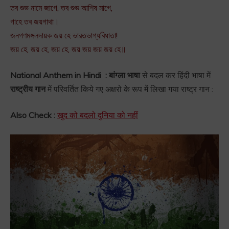
তব শুভ নামে জাগে, তব শুভ আশিষ মাগে,
গাহে তব জয়গাথা।
জনগণমঙ্গলদায়ক জয় হে ভারতভাগ্যবিধাতা!
জয় হে, জয় হে, জয় হে, জয় জয় জয় জয় হে॥
National Anthem in Hindi : बांग्ला भाषा
से बदल कर हिंदी भाषा में
राष्ट्रीय गान
में परिवर्तित किये गए अक्षरो के रूप में लिखा गया राष्ट्र गान :
Also Check :
खुद को बदलो दुनिया को नहीं