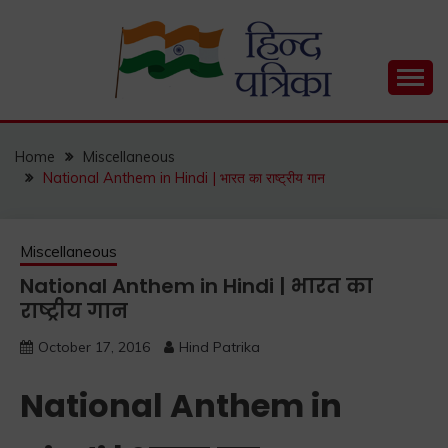
Skip
to
content
Hind Patrika is India's leading Hindi Blog for Hindi
HIND PATRIKA
Status, Hindi Quotes, Hindi Inspirational Stories, Hindi
How to Guide and much more.
Home
Miscellaneous
National Anthem in Hindi | भारत का राष्ट्रीय गान
Miscellaneous
National Anthem in Hindi | भारत का
राष्ट्रीय गान
October 17, 2016
Hind Patrika
National Anthem in