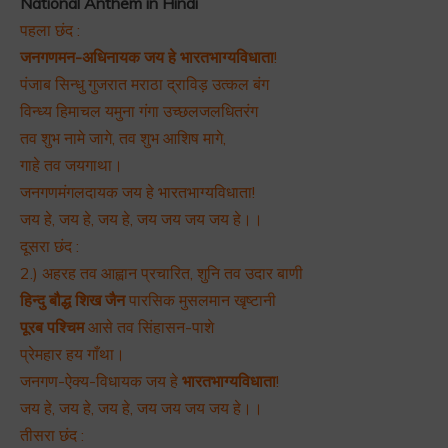
National Anthem in Hindi
पहला छंद :
जनगणमन-अधिनायक जय हे भारतभाग्यविधाता
!
पंजाब सिन्धु गुजरात मराठा द्राविड़ उत्कल बंग
विन्ध्य हिमाचल यमुना गंगा उच्छलजलधितरंग
तव शुभ नामे जागे, तव शुभ आशिष मागे,
गाहे तव जयगाथा।
जनगणमंगलदायक जय हे भारतभाग्यविधाता!
जय हे, जय हे, जय हे, जय जय जय जय हे।।
दूसरा छंद :
2.) अहरह तव आह्वान प्रचारित, शुनि तव उदार बाणी
हिन्दु बौद्ध शिख जैन
पारसिक मुसलमान खृष्टानी
पूरब पश्चिम
आसे तव सिंहासन-पाशे
प्रेमहार हय गाँथा।
जनगण-ऐक्य-विधायक जय हे
भारतभाग्यविधाता
!
जय हे, जय हे, जय हे, जय जय जय जय हे।।
तीसरा छंद :