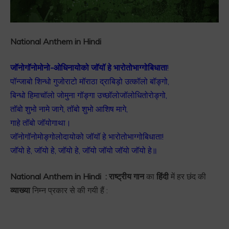
National Anthem in Hindi
जॉनोगॉनोमोनो-ओधिनायोको जॉयॉ हे भारोतोभाग्गोबिधाता
!
पॉन्जाबो शिन्धो गुजोराटो मॉराठा द्राबिड़ो उत्कॉलो बॉङ्गो,
बिन्धो हिमाचॉलो जोमुना गॉङ्गा उच्छॉलोजॉलोधितोरोङ्गो,
तॉबो शुभो नामे जागे, तॉबो शुभो आशिष मागे,
गाहे तॉबो जॉयोगाथा।
जॉनोगॉनोमोङ्गोलोदायोको जॉयॉ हे भारोतोभाग्गोबिधाता!
जॉयो हे, जॉयो हे, जॉयो हे, जॉयो जॉयो जॉयो जॉयो हे॥
National Anthem in Hindi : राष्ट्रीय गान
का
हिंदी
में हर छंद की
व्याख्या
निम्न प्रकार से की गयी हैं :