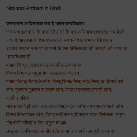
National Anthem in Hindi
जनगणमन आधिनायक जय हे भारतभाग्यविधाता
!
जनगणमन:जनगण के मन/सारे लोगों के मन; अधिनायन:शासक; जय हे:की
जय हो; भारतभाग्यविधाता:भारत के भाग्य-विधाता(भाग्य निर्धारक)
अर्थात् भगवान जन गण के मनों के उस अधिनायक की जय हो, जो भारत के
भाग्यविधाता हैं!
पंजाब सिन्धु गुजरात मराठा द्राविड़ उत्कल बंग
विन्ध्य हिमाचल यमुना गंगा उच्छलजलधितरंग
पंजाब:पंजाब/पंजाब के लोग; सिन्धु:सिन्ध/सिन्धु नदी/सिन्धु के किनारे बसे
लोग; गुजरात:गुजरात व उसके लोग; मराठा:महाराष्ट्र/मराठी लोग;
द्राविड़:दक्षिण
भारत/द्राविड़ी लोग; उत्कल:उडीशा/उड़िया लोग; बंग:बंगाल/बंगाली लोग
विन्ध्य:विन्ध्यांचल पर्वत; हिमाचल:हिमालय/हिमाचल पर्वत श्रिंखला; यमुना
गंगा:दोनों नदियाँ व गंगा-यमुना दोआब;
उच्छल-जलधि-तरंग:मनमोहक/हृदयजाग्रुतकारी-समुद्री-तरंग या