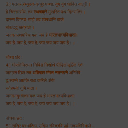
3.) पतन-अभ्युदय-वन्धुर पन्था, युग युग धावित यात्री।
हे चिरसारथि, तव
रथचक्रे
मुखरित पथ दिनरात्रि।
दारुण विप्लव-माझे तव शंखध्वनि बाजे
संकटदुःखत्राता।
जनगणपथपरिचायक जय हे
भारतभाग्यविधाता
!
जय हे, जय हे, जय हे, जय जय जय जय हे।।
चौथा छंद :
4.) घोरतिमिरघन निविड़ निशीथे पीड़ित मूर्छित देशे
जाग्रत छिल तव
अविचल मंगल नतनयने
अनिमेषे।
दुःस्वप्ने आतंके रक्षा करिले अंके
स्नेहमयी तुमि माता।
जनगणदुःखत्रायक जय हे भारतभाग्यविधाता!
जय हे, जय हे, जय हे, जय जय जय जय हे।।
पांचवा छंद :
5.) रात्रि प्रभातिल, उदिल रविच्छवि पूर्व-उदयगिरिभाले –