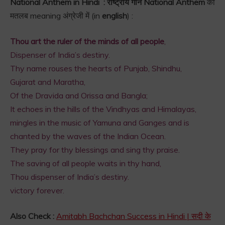
National Anthem in Hindi : राष्ट्रीय गान National Anthem
का
मतलब meaning अंग्रेजी में (in
english
) :
Thou art the ruler of the minds of all people
,
Dispenser of India’s destiny.
Thy name rouses the hearts of Punjab, Shindhu,
Gujarat and Maratha,
Of the Dravida and Orissa and Bangla;
It echoes in the hills of the Vindhyas and Himalayas,
mingles in the music of Yamuna and Ganges and is
chanted by the waves of the Indian Ocean.
They pray for thy blessings and sing thy praise.
The saving of all people waits in thy hand,
Thou dispenser of India’s destiny.
victory forever.
Also Check :
Amitabh Bachchan Success in Hindi | सदी के