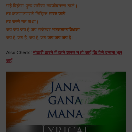
गाहे विहंगम, पुण्य समीरण नवजीवनरस ढाले।
तव करुणारुणरागे निद्रित
भारत जागे
तव चरणे नत माथा।
जय जय जय हे जय राजेश्वर
भारतभाग्यविधाता
!
जय हे, जय हे, जय हे, जय
जय जय जय हे
।।
Also Check :
नौकरी करने में इतने व्यस्त न हो जाएँ कि पैसे बनाना भूल
जाएँ