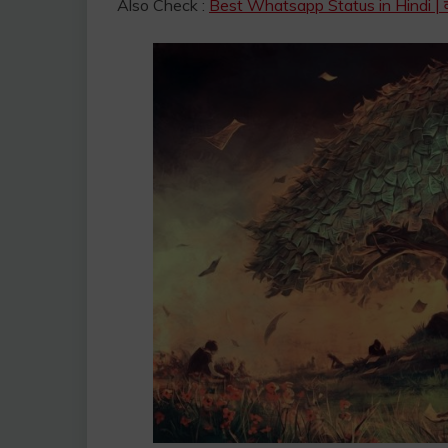
Also Check :
Best Whatsapp Status in Hindi | वटस