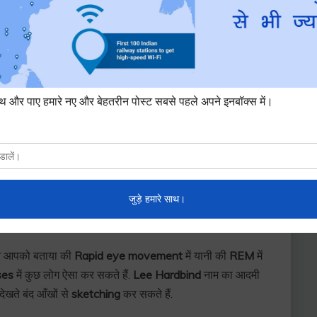
े आपको बताया की
Rapid eye movement
में यानी की
REM
में
ses
में कुछ लोग ऐसा कर सकते हैं.
Lee Hardbind
नाम का आदमी
देखते बंद आँखों से
sketching
कर सकते हैं.