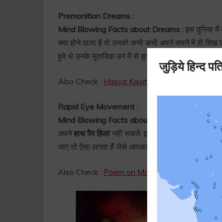
Premonition Dreams :
Mind Blowing Facts about Dreams :
इस दुनिया में
क्या होने वाला हैं वो उनको कभी कभी अपने सपने में ही दिख ज
हुवे थे उनके मुताबिक़ उन में से कुछ लोगो को पहले ही पता च
Also Check :
Hasya Kavita in Hindi | हास्य कविता हि
Rapid Eye Movement :
Mind Blowing Facts about Dreams :
जब भी हम क
अपने
हाथ पैर हिला
नहीं सकते. इस चीज़ को बोलते हैं
Rapi
जाए तो ऐसा लगता हैं जैसे आपका शरीर
parlyzed
हो गया हैं
Also Check :
Poem on Mother in Hindi | माँ की कव