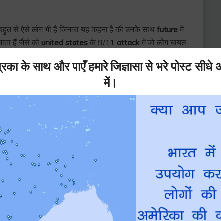
 बहुत से ऐसे लोग भी हैं जिनका यह कहना हैं की उनके साथ
future
में
ाता हैं जैसे की
united states
के 9/11
attack
में जो लोग घायल
ल गया था की उनके साथ कुछ बुरा होने वाला हैं.
ंदी में
ोई
सपना
देखते हैं तो हमारी
body paralyze
हो जाती हैं यानी की हम
d Eye Movement
इसलिए अगर कभी बीच सपने में आपकी नींद टूट
.
िताएँ