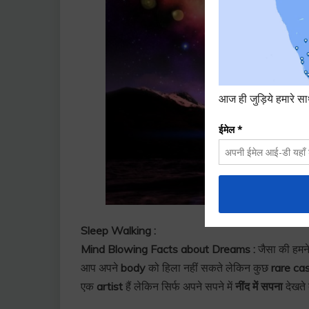
Sleep Walking :
Mind Blowing Facts about Dreams :
जैसा की हमन
आप अपने
body
को हिला नहीं सकते लेकिन कुछ
rare ca
एक
artist
हैं लेकिन सिर्फ अपने सपने में
नींद में सपना
देखते 