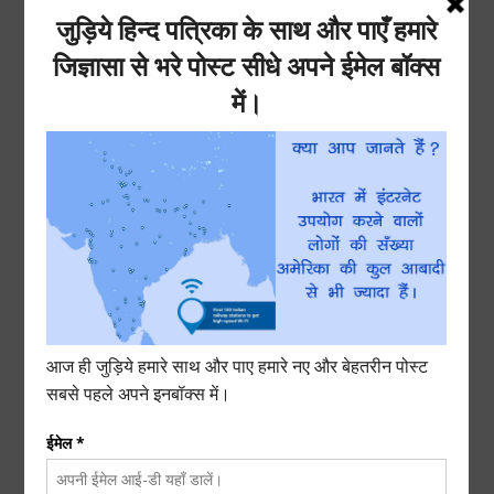
17) यदि कोई
हैजा
से
पीड़ित
है, तो वह 5 ग्राम जामुन का सिरका
ले, और उसमें चौथाई की मात्रा में पानी मिलाकर 1-1 घंटे के
अंतराल में देने से फायदा होता है.
18) यदि कोई
वीर्य
के
पतलेपन
की
समस्या
से पीड़ित है, तो वह
जामुन के गुठली का चूर्ण बनाए, और प्रतिदिन 5 ग्राम चूर्ण का
सेवन गर्म दूध के साथ शाम को करे. इससे वीर्य के पतले पन की
समस्या दूर होती है.
19) यदि किसी के शरीर मे
अम्लपित्त
बढ़
गया
है, तो वह 1 ग्राम
जामुन का रस ले, और उसे गुड़ के साथ खाए. इससे अम्लपित्त की
समस्या से राहत मिलती है.
20) यदि किसी को लगातार
उल्टी
आ
रही
रही हो, साथ ही खट्टी
डकार भी आ रही हो, वह जामुन के छाल को जला कर राख बना ले,