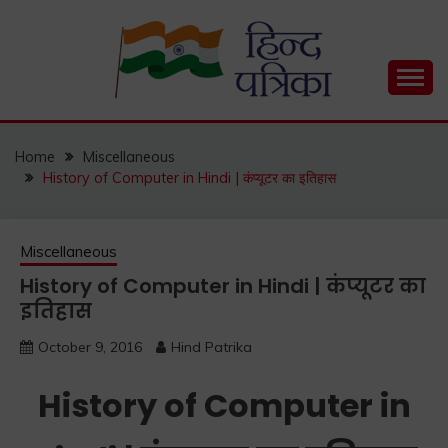
Skip
to
content
Hind Patrika is India's leading Hindi Blog for Hindi
HIND PATRIKA
Status, Hindi Quotes, Hindi Inspirational Stories, Hindi
How to Guide and much more.
Home
Miscellaneous
History of Computer in Hindi | कंप्यूटर का इतिहास
Miscellaneous
History of Computer in Hindi | कंप्यूटर का
इतिहास
October 9, 2016
Hind Patrika
History of Computer in