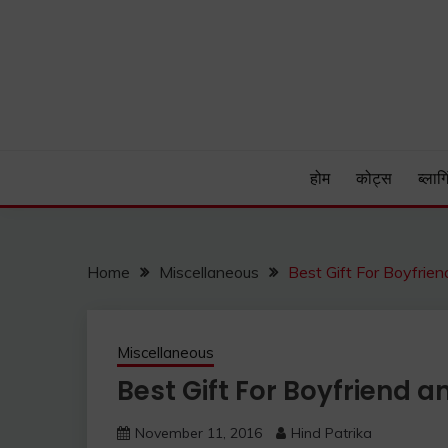
Skip
to
content
Hind Patrika is India's leading Hindi Blog for Hindi
HIND PATRIKA
होम
कोट्स
ब्लागि
Home
Miscellaneous
Best Gift For Boyfriend a
Miscellaneous
Best Gift For Boyfriend and
November 11, 2016
Hind Patrika