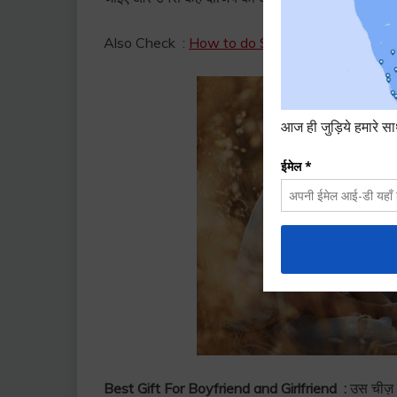
Also Check :
How to do Study in Hindi | पढाई कै
Best Gift For Boyfriend and Girlfriend :
उस चीज़ क