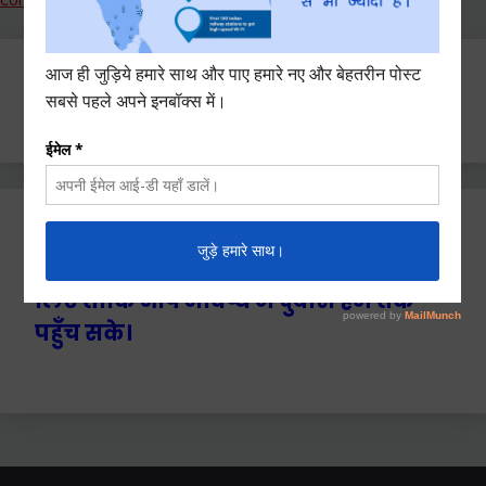
Search
for:
Ctrl+D दबाएँ हमे बुकमार्क / सेव करने के
लिए ताकि आप भविष्य में दुबारा हम तक
पहुँच सके।