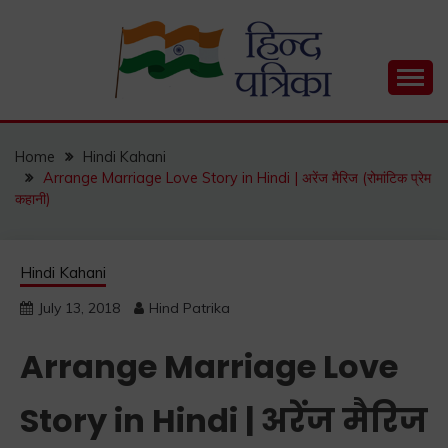
Skip
to
content
Hind Patrika is India's leading Hindi Blog for Hindi
HIND PATRIKA
Status, Hindi Quotes, Hindi Inspirational Stories, Hindi
How to Guide and much more.
Home
Hindi Kahani
Arrange Marriage Love Story in Hindi | अरेंज मैरिज (रोमांटिक प्रेम
कहानी)
Hindi Kahani
July 13, 2018
Hind Patrika
Arrange Marriage Love
Story in Hindi | अरेंज मैरिज