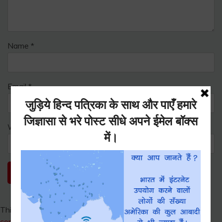
Name
*
Email
*
Website
This site uses Akismet to reduce spam.
Learn how your
comment data is processed.