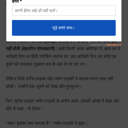
कोई जुबां नहीं होती
(बेहतरीन प्रेमकहानी)
Love Have No Language Story in Hindi | प्यार की कोई जुबां
नहीं होती (बेहतरीन प्रेमकहानी) :
कही किसी जगह अमेरिका में, आज का ये
आखिरी दिन था हिंदी स्पीकिंग क्लास का. उस आखिरी दिन, हर कोई एक
दुसरे को फाइनल गुडबाय कर के वहां से जा रहा था।
लेकिन सिर्फ फ्रेंच लड़का और जर्मन लड़की ने क्लास लास्ट तक नहीं
छोड़ी। उन्होंने एक-दूसरे को देखा और मुस्कुराए।
फिर, फ्रेंच लड़का जर्मन लड़की के करीब आया, उसकी आंखों में देखा और
धीरे से कहा, “जे टीएम।”
“क्या? इसका क्या मतलब है? “जर्मन लड़की ने पूछा।