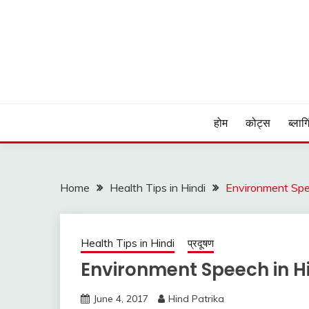
Skip
to
content
Hind Patrika is India's leading Hindi Blog for Hindi
HIND PATRIKA
होम
कोट्स
ब्लागि
Home
Health Tips in Hindi
Environment Speech
Health Tips in Hindi
प्रदूषण
Environment Speech in Hin
June 4, 2017
Hind Patrika