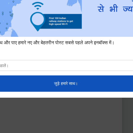
fe Even Love Me (Heart touching story)