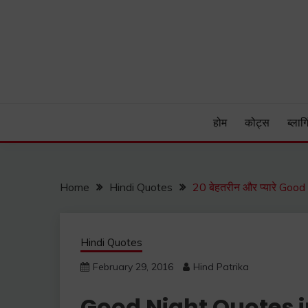
Skip
to
content
Hind Patrika is India's leading Hindi Blog for Hindi
HIND PATRIKA
होम
कोट्स
ब्लागि
Home
Hindi Quotes
20 बेहतरीन और प्यारे Good 
Hindi Quotes
February 29, 2016
Hind Patrika
Good Night Quotes in