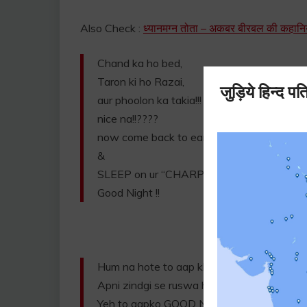
Also Check :
ध्यानमग्न तोता – अकबर बीरबल की कहानि
Chand ka ho bed,
Taron ki ho Razai,
aur phoolon ka takia!!!
nice na!!????
now come back to earth
&
SLEEP on ur “CHARPAI”
Good Night !!
Hum na hote to aap kho gaye hote,
Apni zindgi se ruswa ho gaye hote!
Yeh to aapko GOOD NIGHT kehne