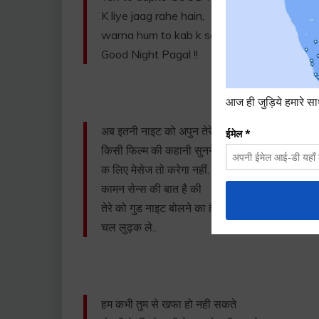
K liye jaag rahe hain,
warna hum to kab k so gye hote!!!
Good Night Pagal !!
अब इतनी नाइट को अपुन तेरे को
किसी फिल्म की कहानी सुनने
क लिए मेसेज तो करेगा नहीं.
कामन सेन्स की बात है की
तेरे को गुड नाइट बोलने का है!
चल लुढ़क ले..
हम कभी तुम से खफा हो नही सकते