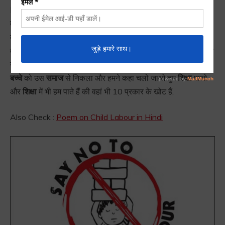
Posters on Child Labour :
हमने जहाँ तक
analyse
किया हैं की
बच्चा
अगर
बाल श्रम
फंस रहा हैं तो उसके पीछे
आर्थिक असमानता
का
बहुत बड़ा हाथ होता हैं,
गरीबी
का बहुत बड़ा हाथ होता हैं,
कोई
भी
बच्चा
इस
तरीके से कोई भी माँ बाप नहीं चाहेगा की उसका
बच्चा
इस तरह से
कूड़ा
बिने
या कुछ भी इस तरीके के काम करे पहली बात तो ये हैं चलिए ठीक हैं हमने
बच्चे
को उस
समाज
से निकला और हमने कहा चलो जाओ तुम
शिक्षा
पाओ
और
शिक्षा
में भी हम पाते हैं की वहां भी 10 प्रकार के खोट हैं,
Also Check :
Poem on Child Labour in Hindi