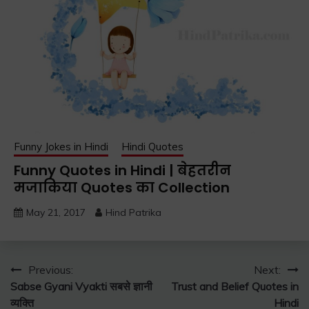
Funny Jokes in Hindi
Hindi Quotes
Funny Quotes in Hindi | बेहतरीन
मजाकिया Quotes का Collection
May 21, 2017
Hind Patrika
Post
Previous:
Next:
Sabse Gyani Vyakti सबसे ज्ञानी
Trust and Belief Quotes in
navigation
व्यक्ति
Hindi