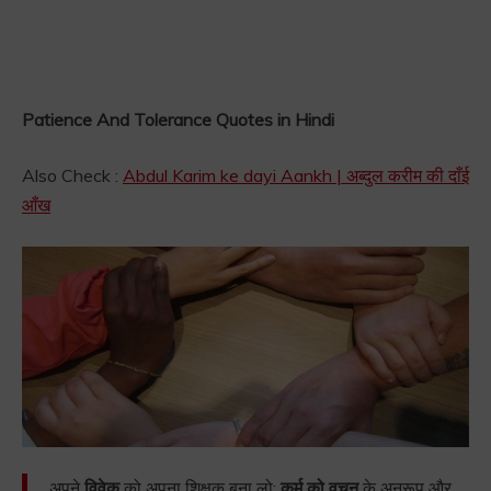
Patience And Tolerance Quotes in Hindi
Also Check :
Abdul Karim ke dayi Aankh | अब्दुल करीम की दाँई
आँख
अपने
विवेक
को अपना शिक्षक बना लो;
कर्म को वचन
के अनुरूप और