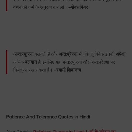
वचन
को कर्म के अनुरूप कर लो। –
शेक्सपियर
अन्त:स्फुरणा
बलवती है और
अन्त:प्रेरणा
भी, किन्तु विवेक इनकी
अपेक्षा
अधिक
बलवान
है; इसलिए यह अन्त:स्फुरणा और अन्त:प्रेरणा पर
नियंत्रण रख सकता है। –
स्वामी शिवानन्द
Patience And Tolerance Quotes in Hindi
Also Check :
Religious Quotes in Hindi | धर्म के कोट्स का