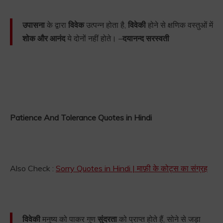
उपासना
के द्वारा
विवेक
उत्पन्न होता है,
विवेकी
होने से क्षणिक वस्तुओं में
शोक और आनंद
ये दोनों नहीं होते। –
दयानन्द सरस्वती
Patience And Tolerance Quotes in Hindi
Also Check :
Sorry Quotes in Hindi | माफ़ी के कोट्स का संग्रह
विवेकी
मनुष्य को पाकर गुण
सुंदरता
को प्राप्त होते हैं, सोने से जड़ा