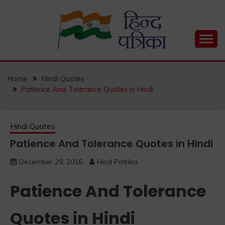
Skip
to
content
Hind Patrika is India's leading Hindi Blog for Hindi
HIND PATRIKA
Status, Hindi Quotes, Hindi Inspirational Stories, Hindi
How to Guide and much more.
Home
Hindi Quotes
Patience And Tolerance Quotes in Hindi
Hindi Quotes
Patience And Tolerance Quotes in Hindi
December 29, 2016
Hind Patrika
Patience And Tolerance
Quotes in Hindi