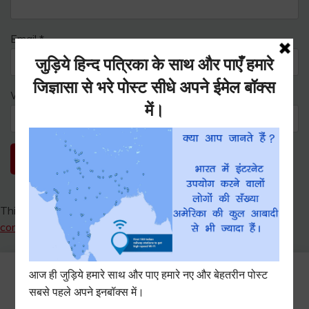
Email
*
Website
This site uses Akismet to reduce spam.
Learn how your
comment data is processed.
Search
for: