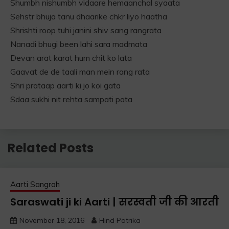
Shumbh nishumbh vidaare hemaanchal syaata
Sehstr bhuja tanu dhaarike chkr liyo haatha
Shrishti roop tuhi janini shiv sang rangrata
Nanadi bhugi been lahi sara madmata
Devan arat karat hum chit ko lata
Gaavat de de taali man mein rang rata
Shri prataap aarti ki jo koi gata
Sdaa sukhi nit rehta sampati pata
Related Posts
Aarti Sangrah
Saraswati ji ki Aarti | सरस्वती जी की आरती
November 18, 2016
Hind Patrika