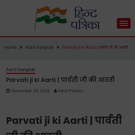
Skip
to
content
Hind Patrika is India's leading Hindi Blog for Hindi
HIND PATRIKA
Status, Hindi Quotes, Hindi Inspirational Stories, Hindi
How to Guide and much more.
Home
Aarti Sangrah
Parvati ji ki Aarti | पार्वती जी की आरती
Aarti Sangrah
Parvati ji ki Aarti | पार्वती जी की आरती
November 18, 2016
Hind Patrika
Parvati ji ki Aarti | पार्वती