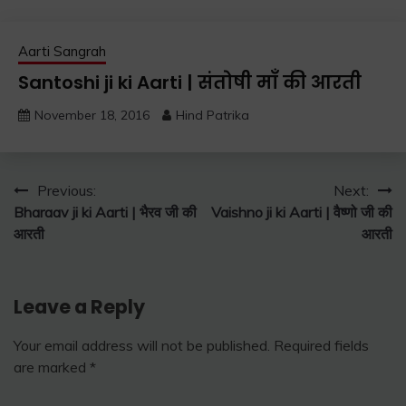
Aarti Sangrah
Santoshi ji ki Aarti | संतोषी माँ की आरती
November 18, 2016
Hind Patrika
Post
Previous:
Next:
Bharaav ji ki Aarti | भैरव जी की
Vaishno ji ki Aarti | वैष्णो जी की
navigation
आरती
आरती
Leave a Reply
Your email address will not be published.
Required fields
are marked
*