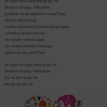
jan gaN man adhinaayak jay he
bhaarat bhaagy vidhaataa
pu.njaab si.ndh gujaraat maraaThaa
dravi.D utkal ba.ng
vi.ndhy himaa.nchal yamunaa ga.ngaa
uchchhal jaladhi tara.ng
tav shubh naame jaage
tav shubh aashiSh maa.nge
gaaye tav jay gaaThaa
jan gaN ma.ngal daayak jay he
bhaarat bhaagy vidhaataa
jay he jay he jay he
jay jay jay jay he