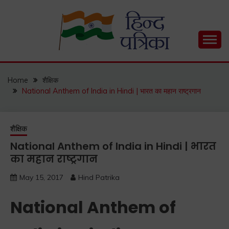
Skip
to
content
Hind Patrika is India's leading Hindi Blog for Hindi
HIND PATRIKA
Status, Hindi Quotes, Hindi Inspirational Stories, Hindi
How to Guide and much more.
Home
शैक्षिक
National Anthem of India in Hindi | भारत का महान राष्ट्रगान
शैक्षिक
National Anthem of India in Hindi | भारत
का महान राष्ट्रगान
May 15, 2017
Hind Patrika
National Anthem of