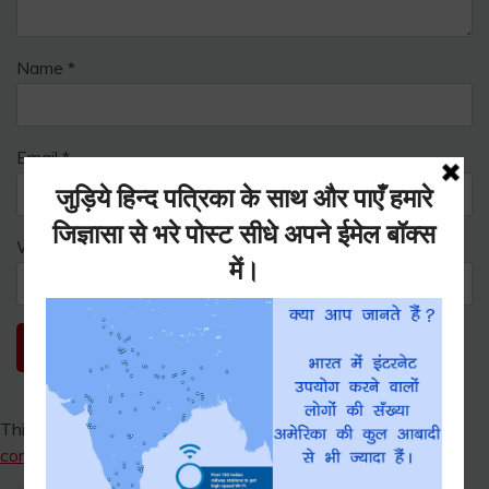
Name
*
Email
*
Website
This site uses Akismet to reduce spam.
Learn how your
comment data is processed.