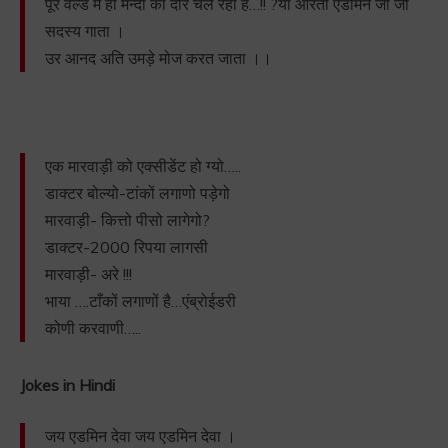
पूरे वर्ल्ड में ही मन्दी का दौर चल रहा है…!! ?या आरती एडमिन जी जो
सदस्य गाता ।
उर आनद अति उमड़े मोज करत जाता ।।
एक मारवाड़ी को एक्सीडेंट हो ग्यो…..
डाक्टर बोल्यो-टांकों लगाणो पड़ेगो
मारवाड़ी- कित्तो पीसो लागेगो?
डाक्टर-2000 रिपया लागसी
मारवाड़ी- अरे !!!
भाया ….टाँकों लगाणों है…एंब्रोईडरी
कोणी करवाणी…..
Jokes in Hindi
जय एडमिन देवा जय एडमिन देवा ।