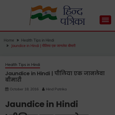
Skip
to
content
Hind Patrika is India's leading Hindi Blog for Hindi
HIND PATRIKA
Status, Hindi Quotes, Hindi Inspirational Stories, Hindi
How to Guide and much more.
Home
Health Tips in Hindi
Jaundice in Hindi | पीलिया एक जानलेवा बीमारी
Health Tips in Hindi
Jaundice in Hindi | पीलिया एक जानलेवा
बीमारी
October 18, 2016
Hind Patrika
Jaundice in Hindi