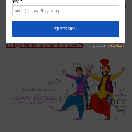
मुख्यत
उत्तर भारत
में मनाई जाती हैं लेकिन आज जहाँ जहाँ सिख भाई बसे हुवे
हैं वहां वहां इसे जरुर मनाया जाता हैं. बैसाखी रबी की फसल के पकने की
ख़ुशी के साथ उनके महान खालसा पन्त से भी जुड़ा हुआ हैं.
Also Check :
Mind Blowing Facts about Dreams | सपनो के
बारे में कुछ ऐसे तथ्य जो आपका दिमाग चकरा देंगे