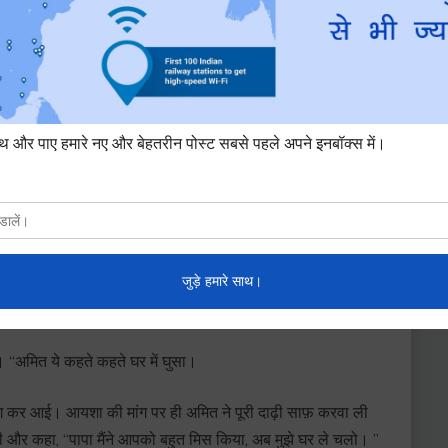
ल के लिए, वह गुस्सा हो गया, लेकिन इससे पहले कि वह शब्दों में अपना
का गुस्सा उसी वक़्त शांत भी हो गया।
खकर तो खुश होएगी, उसने सोचा। आखिरकार वो अपनी मंजिल तक पहुँच
 ने एकदम से पूछा, “तुम? यहाँ?”
ा का घर है। मैं यहां तब से हूँ जब से मैं पैदा हुई हूँ, पर वो सब छोड़ो,
ी नहीं हो रहा हैं!”
ो। “अमित ये कहते कहते घर में घुसा।
 कर आई। आयशा की मांग पर ही अमित ने पूरी दाढ़ी साफ़ करवा ली
दी और कहा, “पापा मैंने आपको बहुत मिस किया, अब मुझे घर ले चलो। ”