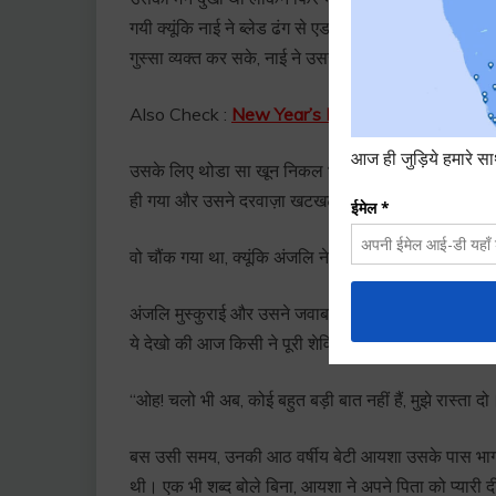
गयी क्यूंकि नाई ने ब्लेड ढंग से एडजस्ट नहीं किया था. एक प
गुस्सा व्यक्त कर सके, नाई ने उससे माफ़ी मांग ली तो अमित 
Also Check :
New Year’s Love Story in Hindi
उसके लिए थोडा सा खून निकल भी गया तो क्या हुआ वो दे
ही गया और उसने दरवाज़ा खटखटाया
वो चौंक गया था, क्यूंकि अंजलि ने दरवाजा खोला था और अमित
अंजलि मुस्कुराई और उसने जवाब दिया, “अमित , यह मेरे मम्मी-पाप
ये देखो की आज किसी ने पूरी शेविंग करवा ली हैं, मुझे तो यकीं ह
“ओह! चलो भी अब, कोई बहुत बड़ी बात नहीं हैं, मुझे रास्ता द
बस उसी समय, उनकी आठ वर्षीय बेटी आयशा उसके पास भाग
थी। एक भी शब्द बोले बिना, आयशा ने अपने पिता को प्यारी 