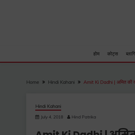
Skip
to
content
Hind Patrika is India's leading Hindi Blog for Hindi
HIND PATRIKA
होम
कोट्स
ब्लागि
Home
Hindi Kahani
Amit Ki Dadhi | अमित की द
Hindi Kahani
July 4, 2018
Hind Patrika
Amit Ki Dadhi | अमित