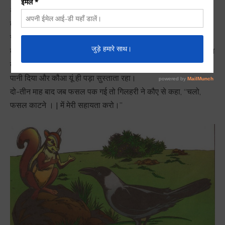
अच्छी मित्रता थी। लेकिन कौआ जहां बेहद आलसी था, वहीं । | गिलहरी
तेज व फुर्तीली। । एक दिन दोनों ने तय किया कि क्यों न कुछ खेती की
जाए। दोनों का विचार था कि उनकी । कड़ी मेहनत से अच्छी फसल होगी।
कुछ दिन बाद गिलहरी ने कौए को बुलाकर खेतों में पानी देने को कहा। कौआ
बोला, “अभी तुम जाओ, मैं थोड़ी देर में आता हूं।” बेचारी गिलहरी ने खेतों में
पानी दिया और कौआ यूं ही पड़ा सुस्ताता रहा।
दो-तीन माह बाद जब फसल पक गई तो गिलहरी ने कौए से कहा, “चलो,
फसल काटने । | में मेरी सहायता करो।”